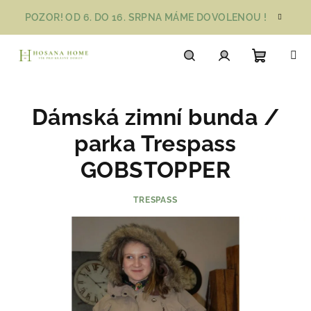
Přejít
POZOR! OD 6. DO 16. SRPNA MÁME DOVOLENOU !
na
obsah
Nákupn
Hledat
Přihlášení
Dámská zimní bunda /
košík
parka Trespass
GOBSTOPPER
TRESPASS