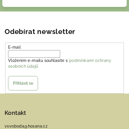
Odebírat newsletter
E-mail
Vložením e-mailu souhlasíte s
podmínkami ochrany
osobních údajů
Přihlásit se
Z
á
p
Kontakt
a
vsvoboda
@
hosana.cz