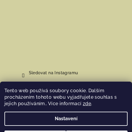
Sledovat na Instagramu
Tento web používá soubory cookie. Dalším
Nákupní košík
procházením tohoto webu vyjadřujete souhlas s
jejich používáním.. Více informací
zde
.
0
ks /
0 Kč
Nastavení