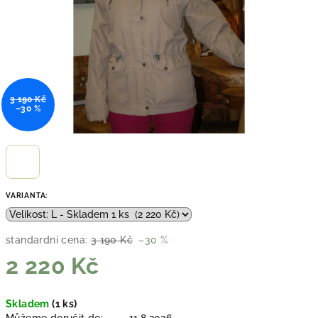
3 190 Kč
–30 %
VARIANTA:
standardní cena:
3 190 Kč
–30 %
2 220 Kč
Měrná
Skladem
(1 ks)
cena: