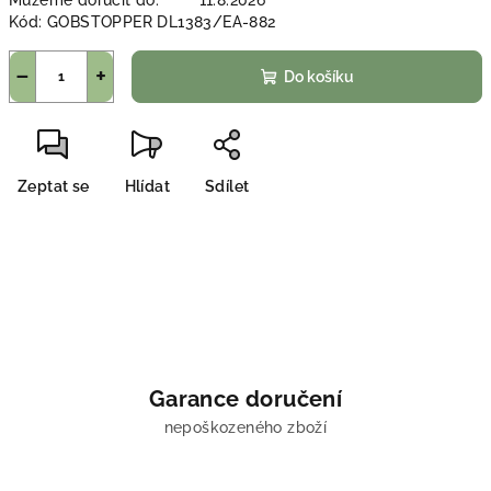
Můžeme doručit do:
11.8.2026
Kód:
GOBSTOPPER DL1383/EA-882
−
+
Do košíku
Zeptat se
Hlídat
Sdílet
Garance doručení
nepoškozeného zboží