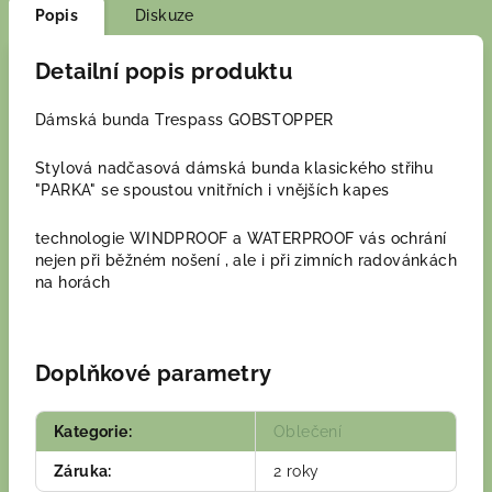
Popis
Diskuze
Detailní popis produktu
Dámská bunda Trespass GOBSTOPPER
Stylová nadčasová dámská bunda klasického střihu
"PARKA" se spoustou vnitřních i vnějších kapes
technologie WINDPROOF a WATERPROOF vás ochrání
nejen při běžném nošení , ale i při zimních radovánkách
na horách
Doplňkové parametry
Kategorie
:
Oblečení
Záruka
:
2 roky