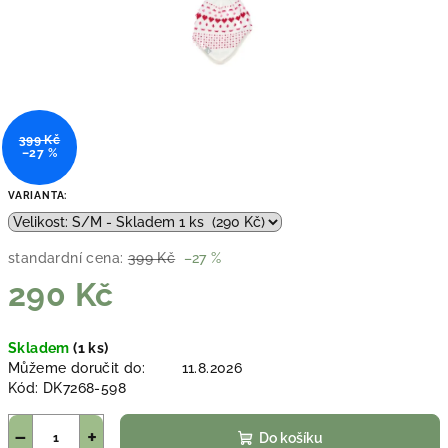
399 Kč
–27 %
VARIANTA:
standardní cena:
399 Kč
–27 %
290 Kč
Měrná
Skladem
(1 ks)
cena:
Můžeme doručit do:
11.8.2026
Kód:
DK7268-598
−
+
Do košíku