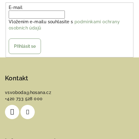
E-mail
Vložením e-mailu souhlasíte s
podmínkami ochrany
osobních údajů
Přihlásit se
Z
á
p
Kontakt
a
vsvoboda
@
hosana.cz
t
+420 733 528 000
í