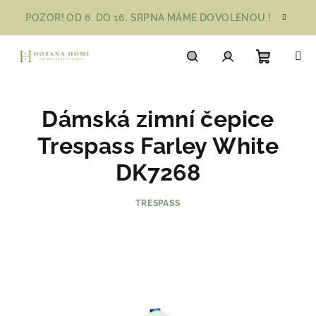
Přejít
POZOR! OD 6. DO 16. SRPNA MÁME DOVOLENOU !
na
obsah
Nákupn
Hledat
Přihlášení
Dámská zimní čepice
košík
Trespass Farley White
DK7268
TRESPASS