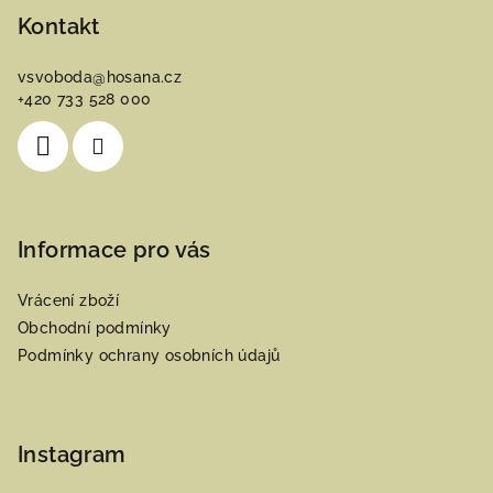
p
Kontakt
a
vsvoboda
@
hosana.cz
t
+420 733 528 000
í
Informace pro vás
Vrácení zboží
Obchodní podmínky
Podmínky ochrany osobních údajů
Instagram