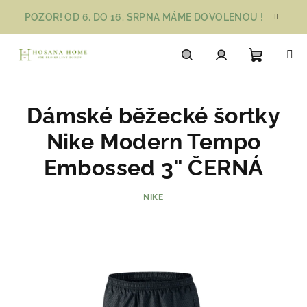
Přejít
POZOR! OD 6. DO 16. SRPNA MÁME DOVOLENOU !
na
obsah
Nákupn
Hledat
Přihlášení
Dámské běžecké šortky
košík
Nike Modern Tempo
Embossed 3" ČERNÁ
NIKE