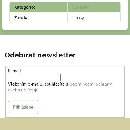
Kategorie
:
Oblečení
Záruka
:
2 roky
Odebírat newsletter
E-mail
Vložením e-mailu souhlasíte s
podmínkami ochrany
osobních údajů
Přihlásit se
Z
á