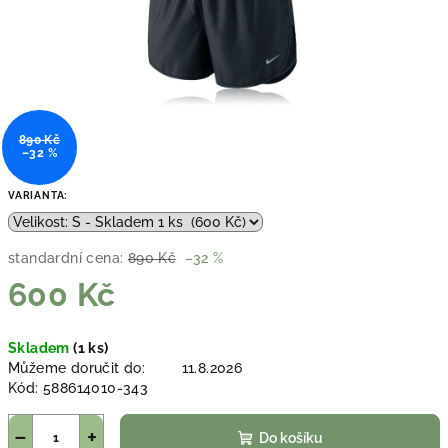
890 Kč
–32 %
VARIANTA:
standardní cena:
890 Kč
–32 %
600 Kč
Měrná
Skladem
(1 ks)
cena:
Můžeme doručit do:
11.8.2026
Kód:
588614010-343
−
+
Do košíku