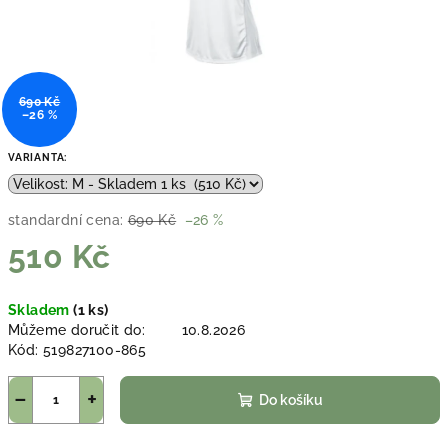
690 Kč
–26 %
VARIANTA:
standardní cena:
690 Kč
–26 %
510 Kč
Měrná
Skladem
(1 ks)
cena:
Můžeme doručit do:
10.8.2026
Kód:
519827100-865
−
+
Do košíku