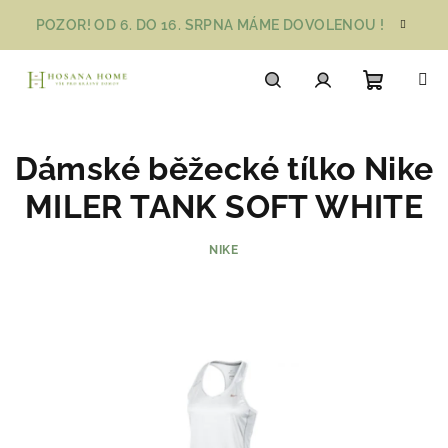
Přejít
POZOR! OD 6. DO 16. SRPNA MÁME DOVOLENOU !
na
obsah
Nákupn
Hledat
Přihlášení
Dámské běžecké tílko Nike
košík
MILER TANK SOFT WHITE
NIKE