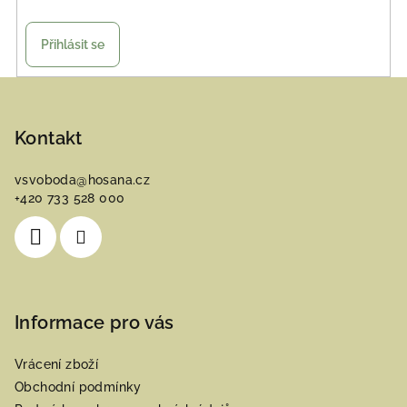
Přihlásit se
Z
á
p
Kontakt
a
vsvoboda
@
hosana.cz
t
+420 733 528 000
í
Informace pro vás
Vrácení zboží
Obchodní podmínky