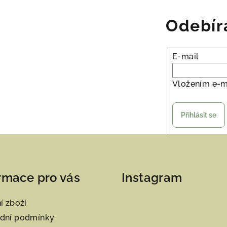
Odebír
E-mail
Vložením e-m
Přihlásit se
rmace pro vás
Instagram
í zboží
dní podmínky