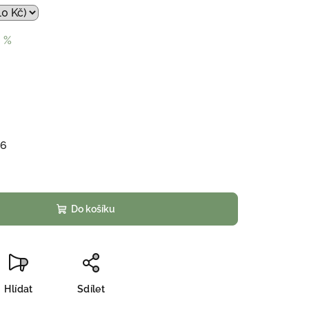
 %
26
Do košíku
Hlídat
Sdílet