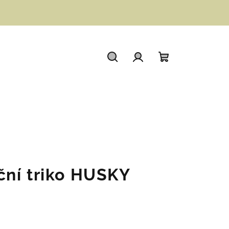
Hledat
Přihlášení
Nákupní
košík
ní triko HUSKY