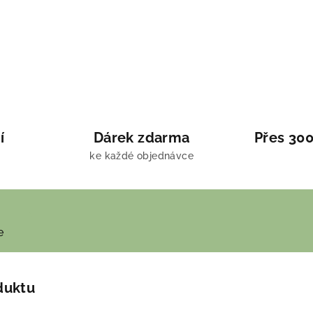
í
Dárek zdarma
Přes 300
ke každé objednávce
e
duktu