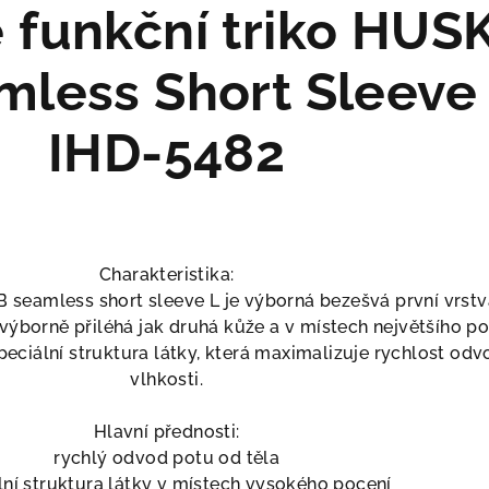
funkční triko HUS
mless Short Sleeve
IHD-5482
Charakteristika:
 seamless short sleeve L je výborná bezešvá první vrst
o výborně přiléhá jak druhá kůže a v místech největšího po
speciální struktura látky, která maximalizuje rychlost od
vlhkosti.
Hlavní přednosti:
rychlý odvod potu od těla
lní struktura látky v místech vysokého pocení