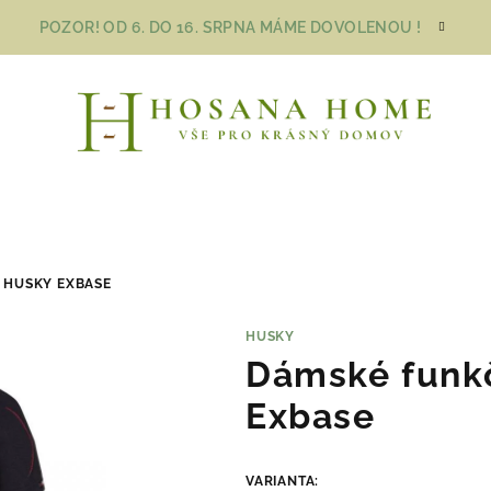
POZOR! OD 6. DO 16. SRPNA MÁME DOVOLENOU !
 HUSKY EXBASE
HUSKY
Dámské funkč
Exbase
VARIANTA: