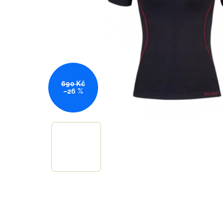
690 Kč
–26 %