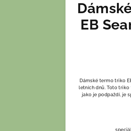
Dámské 
EB Sea
Dámské termo triko EB
letních dnů. Toto trik
jako je podpaždí, je 
speciá