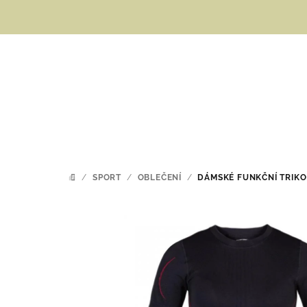
Přejít
na
obsah
/
SPORT
/
OBLEČENÍ
/
DÁMSKÉ FUNKČNÍ TRIKO
DOMŮ