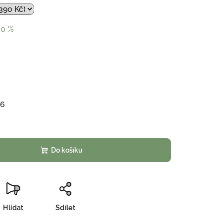
30 %
26
Do košíku
Hlídat
Sdílet