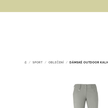
Přejít
na
obsah
/
SPORT
/
OBLEČENÍ
/
DÁMSKÉ OUTDOOR KALH
DOMŮ