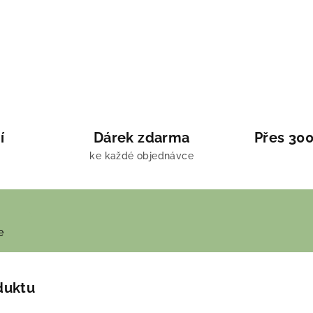
í
Dárek zdarma
Přes 300
ke každé objednávce
e
duktu