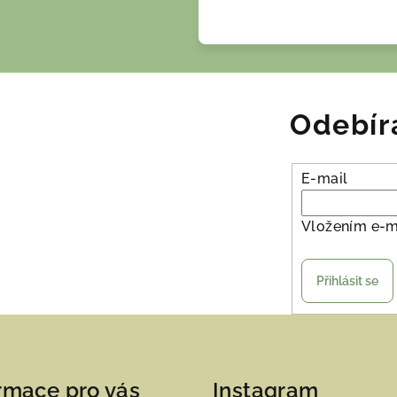
Odebír
E-mail
Vložením e-m
Přihlásit se
rmace pro vás
Instagram