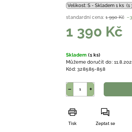
standardní cena:
1 990 Kč
–
1 390 Kč
Měrná
cena:
Skladem
(1 ks)
Můžeme doručit do:
11.8.20
Kód:
328585-858
−
+
Tisk
Zeptat se