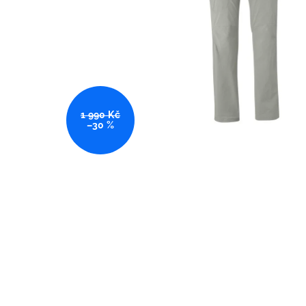
1 990 Kč
–30 %