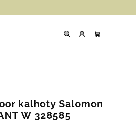
Hledat
Přihlášení
Nákupní
košík
oor kalhoty Salomon
ANT W 328585