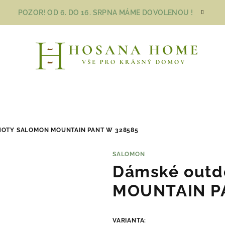
POZOR! OD 6. DO 16. SRPNA MÁME DOVOLENOU !
OTY SALOMON MOUNTAIN PANT W 328585
SALOMON
Dámské outd
MOUNTAIN P
VARIANTA: