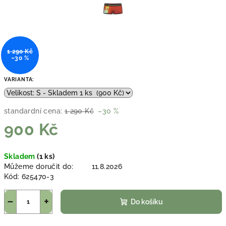
1 290 Kč
–30 %
VARIANTA:
standardní cena:
1 290 Kč
–30 %
900 Kč
Měrná
Skladem
(1 ks)
cena:
Můžeme doručit do:
11.8.2026
Kód:
625470-3
−
+
Do košíku