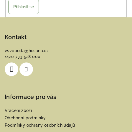
Přihlásit se
Z
á
p
Kontakt
a
vsvoboda
@
hosana.cz
t
+420 733 528 000
í
Informace pro vás
Vrácení zboží
Obchodní podmínky
Podmínky ochrany osobních údajů