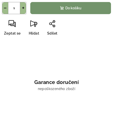
−
+
Do košíku
Zeptat se
Hlídat
Sdílet
Garance doručení
nepoškozeného zboží