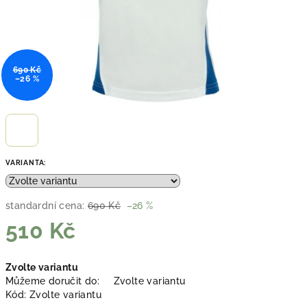
690 Kč
–26 %
VARIANTA:
standardní cena:
690 Kč
–26 %
510 Kč
Měrná
Zvolte variantu
cena:
Můžeme doručit do:
Zvolte variantu
Kód:
Zvolte variantu