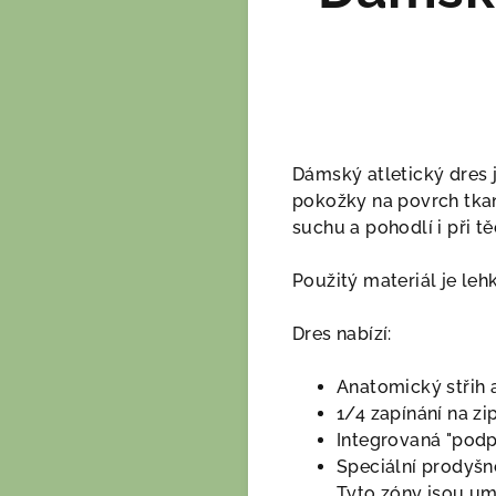
Dámský atletický dres j
pokožky na povrch tkan
suchu a pohodlí i při tě
Použitý materiál je leh
Dres nabízí:
Anatomický střih a
1/4 zapínání na zi
Integrovaná "podp
Speciální prodyšné
Tyto zóny jsou umí