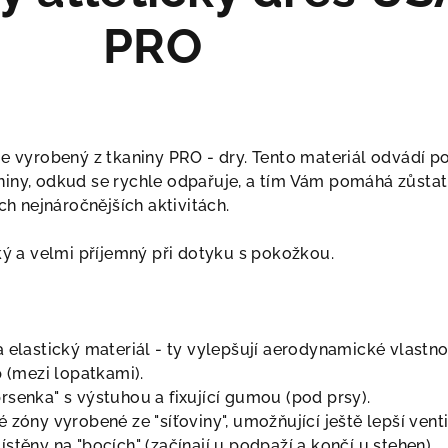
PRO
e vyrobený z tkaniny PRO - dry. Tento materiál odvádí po
iny, odkud se rychle odpařuje, a tím Vám pomáhá zůstat
ch nejnáročnějších aktivitách.
ký a velmi příjemný při dotyku s pokožkou.
 elastický materiál - ty vylepšují aerodynamické vlastnos
p (mezi lopatkami).
rsenka" s výstuhou a fixující gumou (pod prsy).
 zóny vyrobené ze "síťoviny", umožňující ještě lepší venti
stěny na "bocích" (začínají u podpaží a končí u stehen).