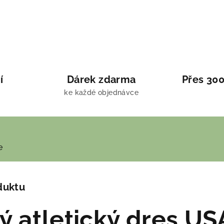
í
Dárek zdarma
Přes 300
ke každé objednávce
e
duktu
 atletický dres US