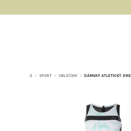
Přejít
na
obsah
/
SPORT
/
OBLEČENÍ
/
DÁMSKÝ ATLETICKÝ DRE
DOMŮ