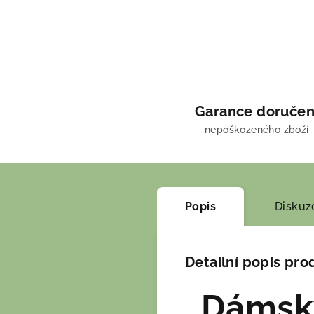
Garance doručen
nepoškozeného zboží
Popis
Diskuz
Detailní popis pro
Dámský