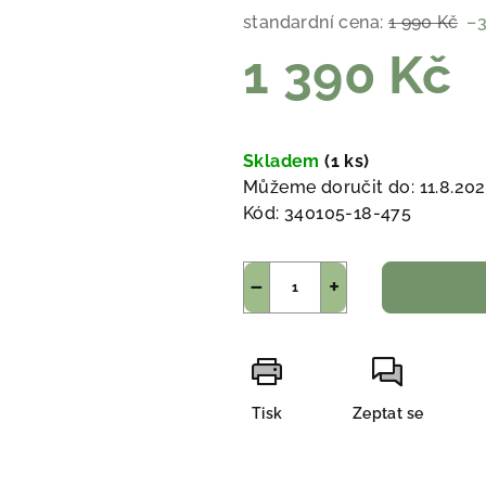
standardní cena:
1 990 Kč
–
1 390 Kč
Měrná
cena:
Skladem
(1 ks)
Můžeme doručit do:
11.8.20
Kód:
340105-18-475
−
+
Tisk
Zeptat se