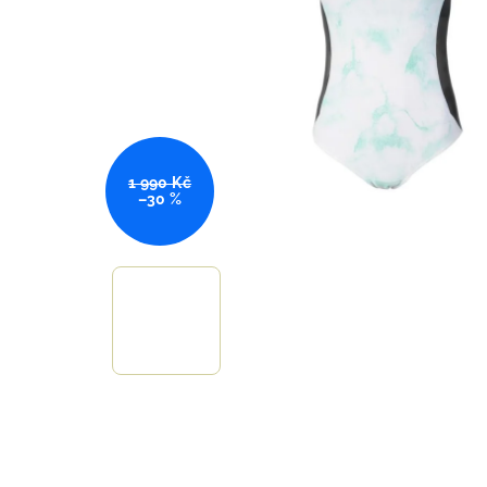
1 990 Kč
–30 %