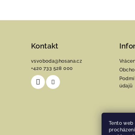
Z
á
Kontakt
Info
p
a
vsvoboda
@
hosana.cz
Vrácen
+420 733 528 000
t
Obcho
Podmí
í
údajů
Tento web 
procházení