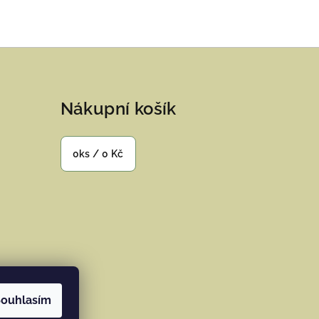
Nákupní košík
0
ks /
0 Kč
ouhlasím