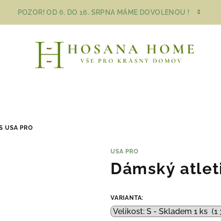
POZOR! OD 6. DO 16. SRPNA MÁME DOVOLENOU !
S USA PRO
USA PRO
Dámský atlet
VARIANTA: