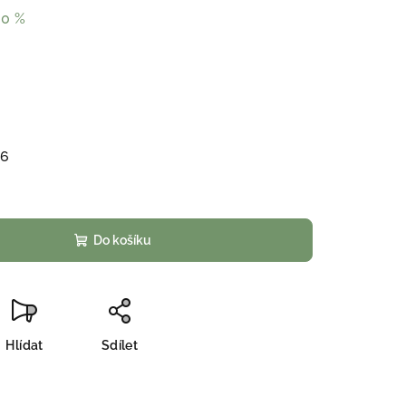
30 %
26
Do košíku
Hlídat
Sdílet