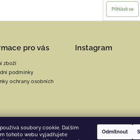
Přihlásit se
rmace pro vás
Instagram
í zboží
dní podmínky
nky ochrany osobních
používá soubory cookie. Dalším
Odmítnout
S
m tohoto webu vyjadřujete