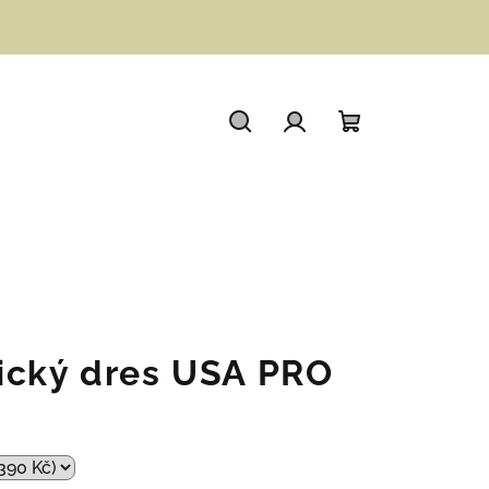
Hledat
Přihlášení
Nákupní
košík
ický dres USA PRO