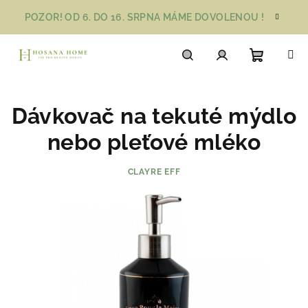
Přejít
POZOR! OD 6. DO 16. SRPNA MÁME DOVOLENOU !
na
obsah
Nákupn
Hledat
Přihlášení
Dávkovač na tekuté mýdlo
košík
nebo pleťové mléko
CLAYRE EFF