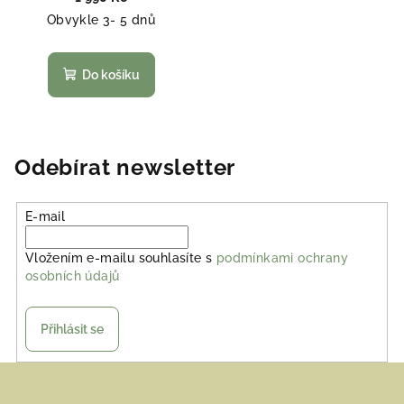
Obvykle 3- 5 dnů
Do košíku
Odebírat newsletter
E-mail
Vložením e-mailu souhlasíte s
podmínkami ochrany
osobních údajů
Přihlásit se
Z
á