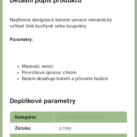
Detailní popis produktu
Nádherná designová baterie umocní romantický
vzhled Vaší kuchyně nebo koupelny.
Parametry:
Materiál: nerez
Povrchová úprava: chrom
Balení obsahuje baterii a přívodní hadice
Doplňkové parametry
Kategorie
:
Umyvadlové baterie
Záruka
:
2 roky