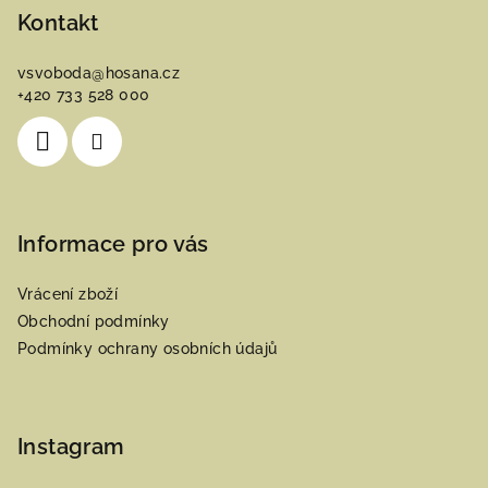
p
Kontakt
a
vsvoboda
@
hosana.cz
t
+420 733 528 000
í
Informace pro vás
Vrácení zboží
Obchodní podmínky
Podmínky ochrany osobních údajů
Instagram