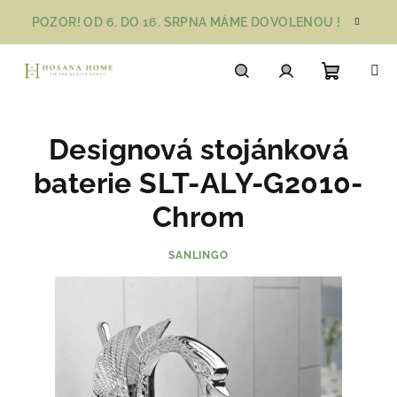
Přejít
POZOR! OD 6. DO 16. SRPNA MÁME DOVOLENOU !
na
obsah
Nákupn
Hledat
Přihlášení
Designová stojánková
košík
baterie SLT-ALY-G2010-
Chrom
SANLINGO