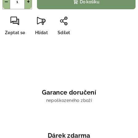
−
+
Do košíku
Zeptat se
Hlídat
Sdílet
Garance doručení
nepoškozeného zboží
Dárek zdarma