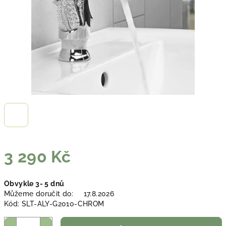
3 290 Kč
Měrná
Obvykle 3- 5 dnů
cena:
Můžeme doručit do:
17.8.2026
Kód:
SLT-ALY-G2010-CHROM