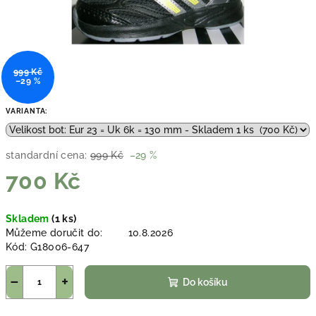
999 Kč
–29 %
VARIANTA:
standardní cena:
999 Kč
–29 %
700 Kč
Měrná
Skladem
(1 ks)
cena:
Můžeme doručit do:
10.8.2026
Kód:
G18006-647
−
+
Do košíku