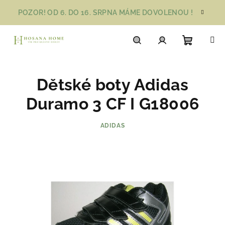
Přejít
POZOR! OD 6. DO 16. SRPNA MÁME DOVOLENOU !
na
obsah
Nákupn
Hledat
Přihlášení
Dětské boty Adidas
košík
Duramo 3 CF I G18006
ADIDAS