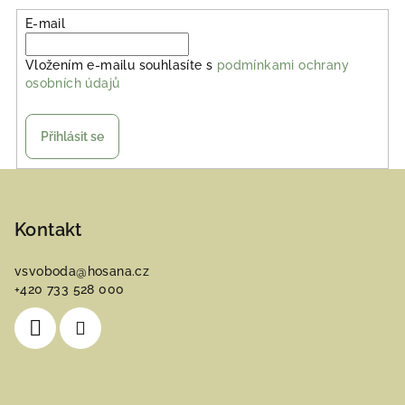
E-mail
Vložením e-mailu souhlasíte s
podmínkami ochrany
osobních údajů
Přihlásit se
Z
á
p
Kontakt
a
vsvoboda
@
hosana.cz
t
+420 733 528 000
í