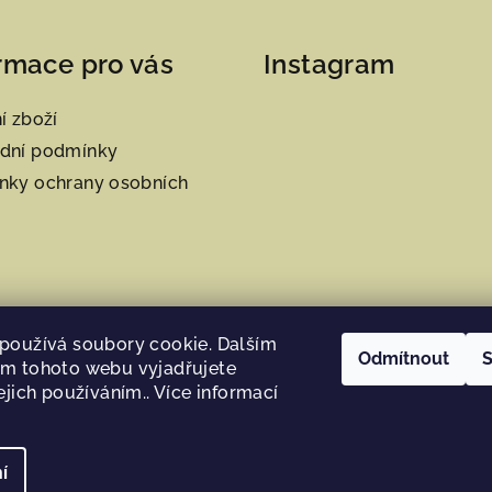
rmace pro vás
Instagram
í zboží
dní podmínky
nky ochrany osobních
používá soubory cookie. Dalším
Odmítnout
S
m tohoto webu vyjadřujete
ejich používáním.. Více informací
Sledovat na Instag
í