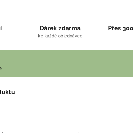
í
Dárek zdarma
Přes 300
ke každé objednávce
e
duktu