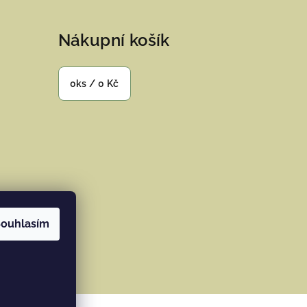
Nákupní košík
0
ks /
0 Kč
ouhlasím
ramu