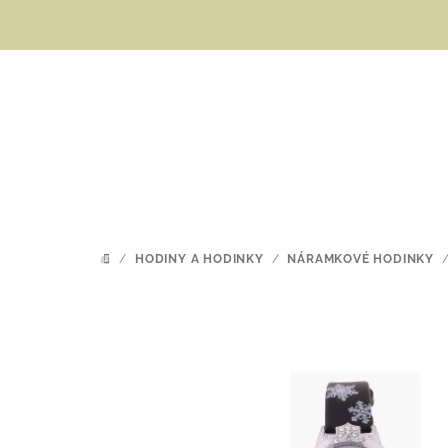
Přejít
na
obsah
/
HODINY A HODINKY
/
NÁRAMKOVÉ HODINKY
DOMŮ