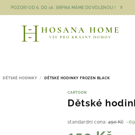
POZOR! OD 6. DO 16. SRPNA MÁME DOVOLENOU !
/
DĚTSKÉ HODINKY
/
DĚTSKÉ HODINKY FROZEN BLACK
CARTOON
Dětské hodin
standardní cena:
490 Kč
–69