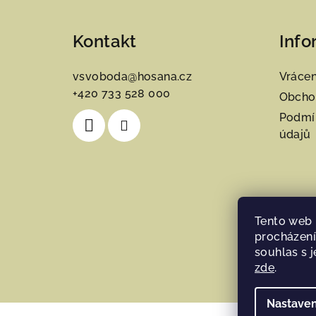
á
Kontakt
Info
p
a
vsvoboda
@
hosana.cz
Vrácen
+420 733 528 000
t
Obcho
Podmí
í
údajů
Tento web 
procházení
souhlas s j
zde
.
Nastaven