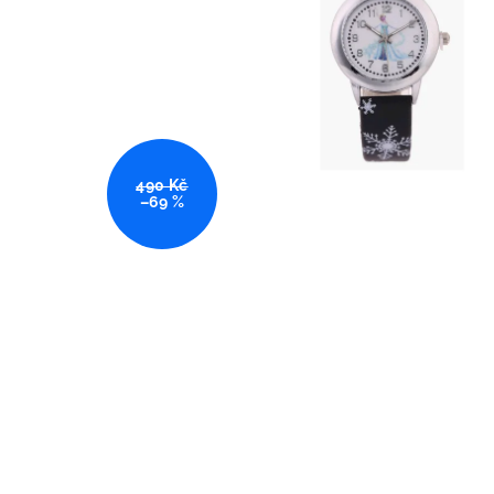
490 Kč
–69 %