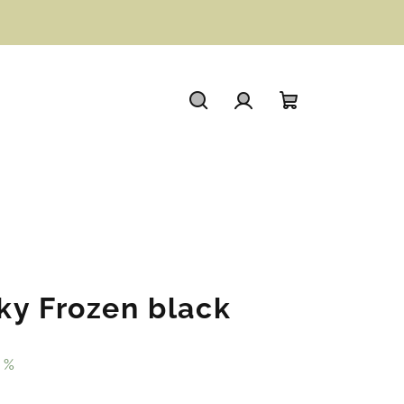
Hledat
Přihlášení
Nákupní
košík
ky Frozen black
 %