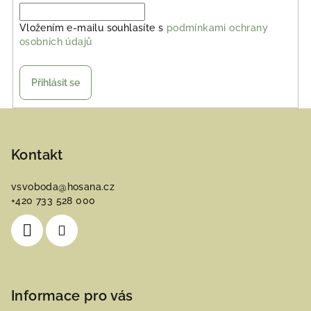
Vložením e-mailu souhlasíte s
podmínkami ochrany
osobních údajů
Přihlásit se
Z
á
p
Kontakt
a
vsvoboda
@
hosana.cz
t
+420 733 528 000
í
Informace pro vás