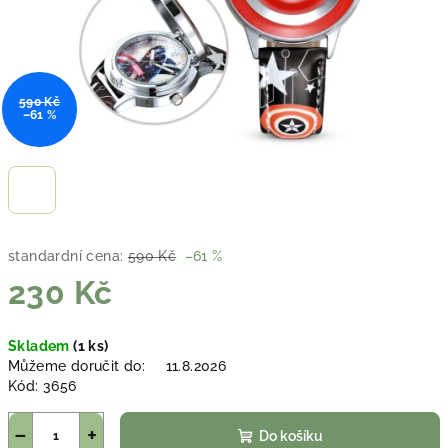
590 Kč
–61 %
standardní cena:
590 Kč
–61 %
230 Kč
Měrná
Skladem
(1 ks)
cena:
Můžeme doručit do:
11.8.2026
Kód:
3656
−
+
Do košíku