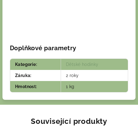
Doplňkové parametry
Kategorie
:
Dětské hodinky
Záruka
:
2 roky
Hmotnost
:
1 kg
Související produkty