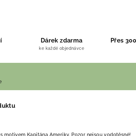
í
Dárek zdarma
Přes 300
ke každé objednávce
e
duktu
 s motivem Kapitána Ameriky. Pozor nejsou vodotěsné!