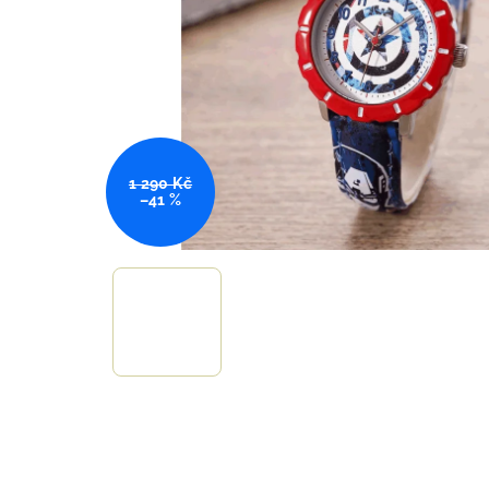
1 290 Kč
–41 %