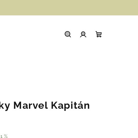
Hledat
Přihlášení
Nákupní
košík
I
ky Marvel Kapitán
1 %