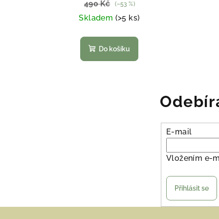
490 Kč
(–53 %)
Skladem
(>5 ks)
Do košíku
Odebír
E-mail
Vložením e-m
Přihlásit se