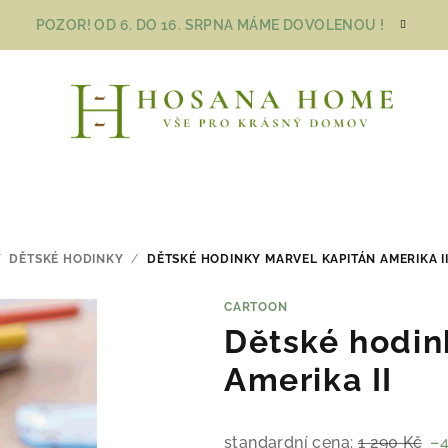
POZOR! OD 6. DO 16. SRPNA MÁME DOVOLENOU !
/
DĚTSKÉ HODINKY
/
DĚTSKÉ HODINKY MARVEL KAPITÁN AMERIKA I
CARTOON
Dětské hodin
Amerika II
standardní cena:
1 290 Kč
–4