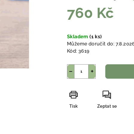
760 Kč
Měrná
cena:
Skladem
(1 ks)
Můžeme doručit do:
7.8.202
Kód:
3619
−
+
Tisk
Zeptat se