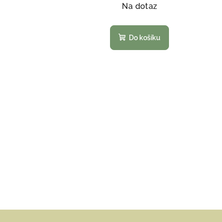
Na dotaz
Do košíku
Z