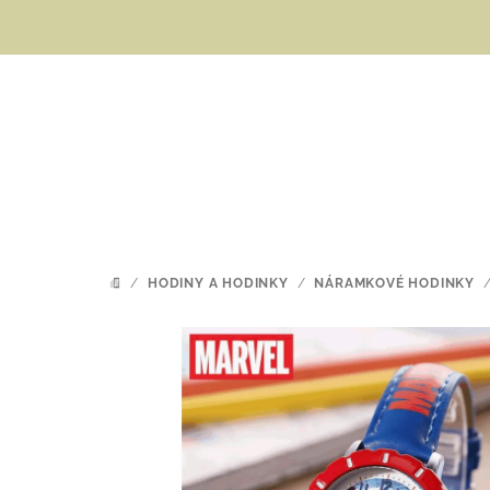
Přejít
na
obsah
/
HODINY A HODINKY
/
NÁRAMKOVÉ HODINKY
DOMŮ