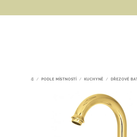
Přejít
na
obsah
/
PODLE MÍSTNOSTÍ
/
KUCHYNĚ
/
DŘEZOVÉ BA
DOMŮ