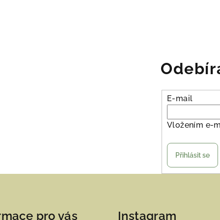
Odebír
E-mail
Vložením e-m
Přihlásit se
rmace pro vás
Instagram