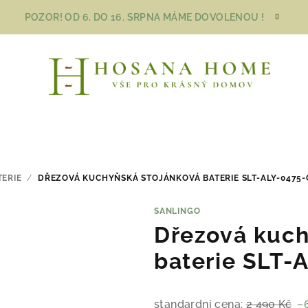
POZOR! OD 6. DO 16. SRPNA MÁME DOVOLENOU !
TERIE
/
DŘEZOVÁ KUCHYŇSKÁ STOJÁNKOVÁ BATERIE SLT-ALY-0475
SANLINGO
Dřezová kuch
baterie SLT-
standardní cena:
2 490 Kč
–