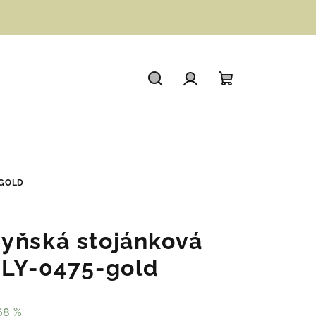
Hledat
Přihlášení
Nákupní
košík
-GOLD
yňská stojánková
ALY-0475-gold
68 %