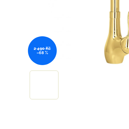
2 490 Kč
–68 %