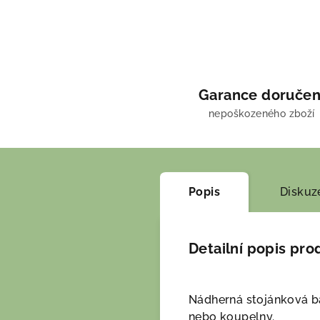
Garance doručen
nepoškozeného zboží
Popis
Diskuz
Detailní popis pro
Nádherná stojánková ba
nebo koupelny.