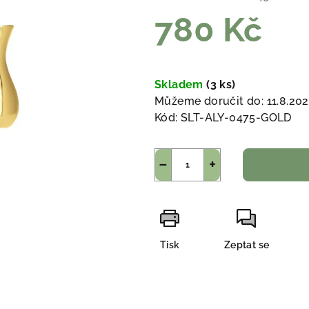
780 Kč
Měrná
cena:
Skladem
(3 ks)
Můžeme doručit do:
11.8.20
Kód:
SLT-ALY-0475-GOLD
−
+
Tisk
Zeptat se