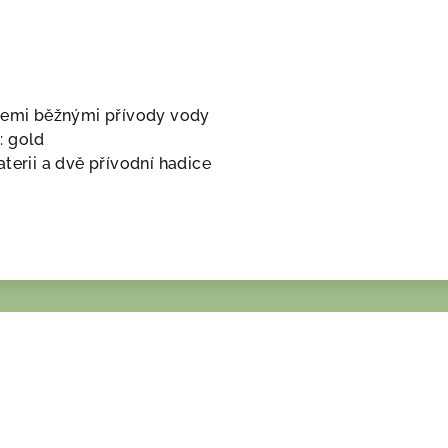
šemi běžnými přívody vody
: gold
terii a dvě přívodní hadice