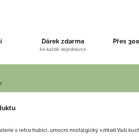
í
Dárek zdarma
Přes 300
ke každé objednávce
e
duktu
terie s retro hubicí, umocní nostalgický vzhled Vaší ku