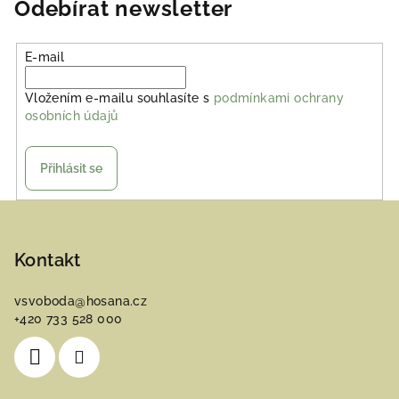
Odebírat newsletter
E-mail
Vložením e-mailu souhlasíte s
podmínkami ochrany
osobních údajů
Přihlásit se
Z
á
p
Kontakt
a
vsvoboda
@
hosana.cz
t
+420 733 528 000
í