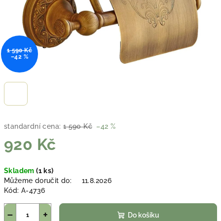
1 590 Kč
–42 %
standardní cena:
1 590 Kč
–42 %
920 Kč
Měrná
Skladem
(1 ks)
cena:
Můžeme doručit do:
11.8.2026
Kód:
A-4736
−
+
Do košíku