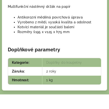
Multifunkční nástěnný držák na papír
Antikorozní měděná povrchová úprava
Vyrobeno z mědi, vysoká kvalita a odolnost
Kotvící materiál je součástí balení
Rozměry š195 x v125 x h75 mm
Doplňkové parametry
Kategorie
:
Doplňky do koupelny
Záruka
:
2 roky
Hmotnost
:
1 kg