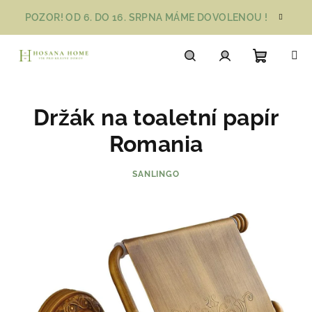
Přejít
POZOR! OD 6. DO 16. SRPNA MÁME DOVOLENOU !
na
obsah
Nákupn
Hledat
Přihlášení
Držák na toaletní papír
košík
Romania
SANLINGO