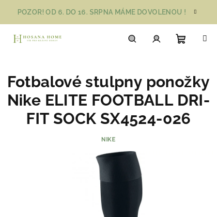
Přejít
POZOR! OD 6. DO 16. SRPNA MÁME DOVOLENOU !
na
obsah
Nákupn
Hledat
Přihlášení
Fotbalové stulpny ponožky
košík
Nike ELITE FOOTBALL DRI-
FIT SOCK SX4524-026
NIKE