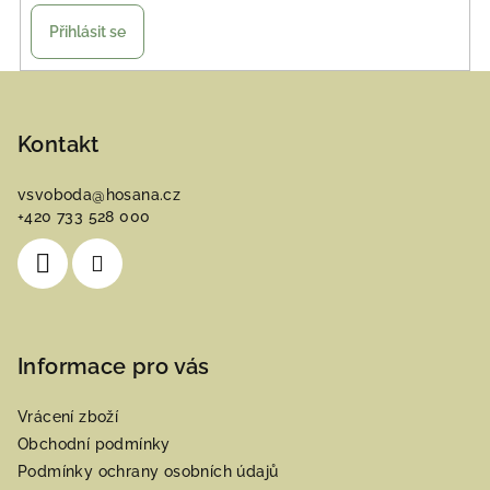
Přihlásit se
Z
á
p
Kontakt
a
vsvoboda
@
hosana.cz
t
+420 733 528 000
í
Informace pro vás
Vrácení zboží
Obchodní podmínky
Podmínky ochrany osobních údajů