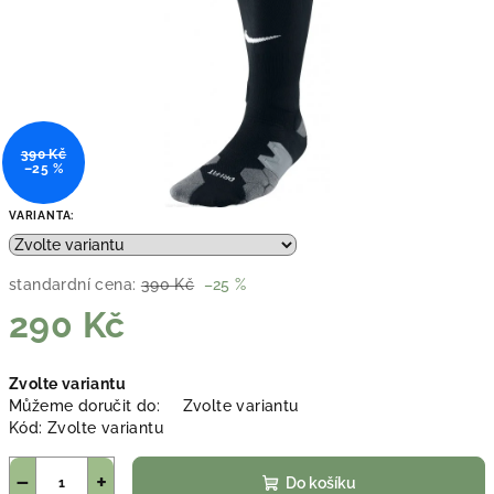
390 Kč
–25 %
VARIANTA:
standardní cena:
390 Kč
–25 %
290 Kč
Měrná
Zvolte variantu
cena:
Můžeme doručit do:
Zvolte variantu
Kód:
Zvolte variantu
−
+
Do košíku