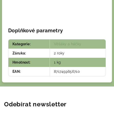
Doplňkové parametry
Kategorie
:
Věšáky a háčky
Záruka
:
2 roky
Hmotnost
:
1 kg
EAN
:
8717459656710
Odebírat newsletter