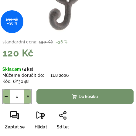
190 Kč
–36 %
standardní cena:
190 Kč
–36 %
120 Kč
Měrná
Skladem
(4 ks)
cena:
Můžeme doručit do:
11.8.2026
Kód:
6Y3048
−
+
Do košíku
Zeptat se
Hlídat
Sdílet