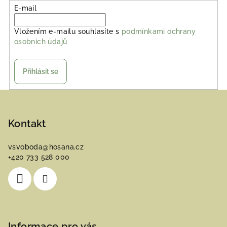
E-mail
Vložením e-mailu souhlasíte s
podmínkami ochrany
osobních údajů
Přihlásit se
Z
á
p
Kontakt
a
vsvoboda
@
hosana.cz
t
+420 733 528 000
í
Informace pro vás