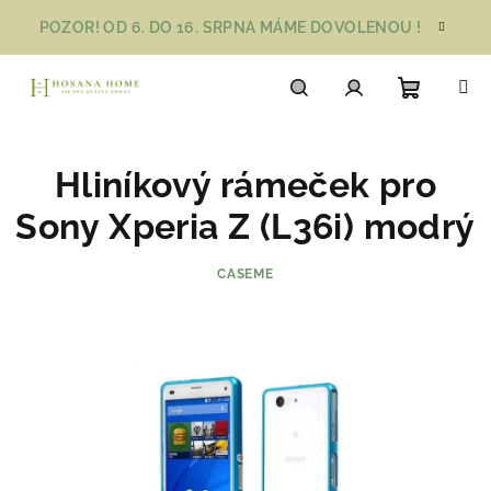
Přejít
POZOR! OD 6. DO 16. SRPNA MÁME DOVOLENOU !
na
obsah
Nákupn
Hledat
Přihlášení
Hliníkový rámeček pro
košík
Sony Xperia Z (L36i) modrý
CASEME