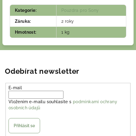
Kategorie
:
Pouzdra pro Sony
Záruka
:
2 roky
Hmotnost
:
1 kg
Odebírat newsletter
E-mail
Vložením e-mailu souhlasíte s
podmínkami ochrany
osobních údajů
Přihlásit se