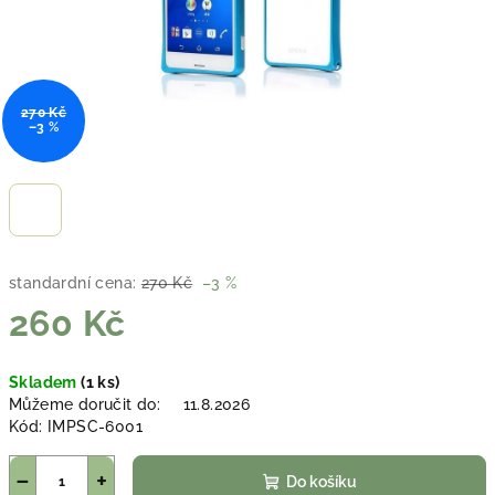
270 Kč
–3 %
standardní cena:
270 Kč
–3 %
260 Kč
Měrná
Skladem
(1 ks)
cena:
Můžeme doručit do:
11.8.2026
Kód:
IMPSC-6001
−
+
Do košíku