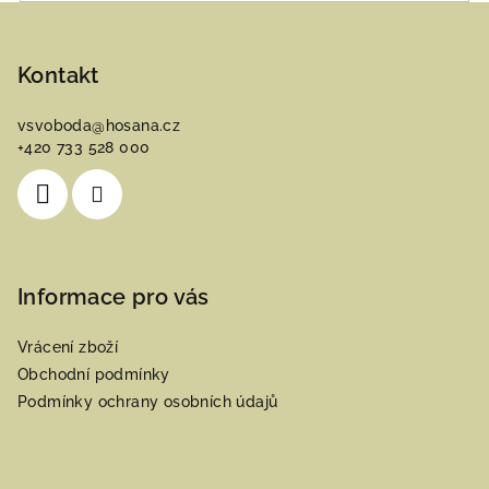
Z
á
p
Kontakt
a
vsvoboda
@
hosana.cz
t
+420 733 528 000
í
Informace pro vás
Vrácení zboží
Obchodní podmínky
Podmínky ochrany osobních údajů