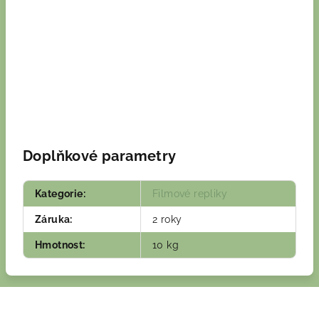
Doplňkové parametry
Kategorie
:
Filmové repliky
Záruka
:
2 roky
Hmotnost
:
10 kg