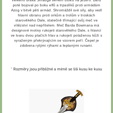
velkého draka Smauga během útoku na jezero.
Bard
poté bojoval po boku elfů a trpaslíků proti armádám
Azog v bitvě pěti armád.
Shromáždil své síly, aby vedl
hlavní obranu proti orkům a trolům v troskách
starověkého Dale, statečně třímající svůj meč ve
vítězství nad nepřítelem.
Meč Barda Bowmana má
designové motivy rukojeti starověkého Dale, s hlavicí
ve tvaru dvou ptačích hlav a rukojetí potaženou kůží s
vyraženým překrývajícím se vzorem peří.
Čepel je
zdobena rytými rýhami a leptanými runami.
* Rozměry jsou přibližné a mírně se liší kusu ke kusu