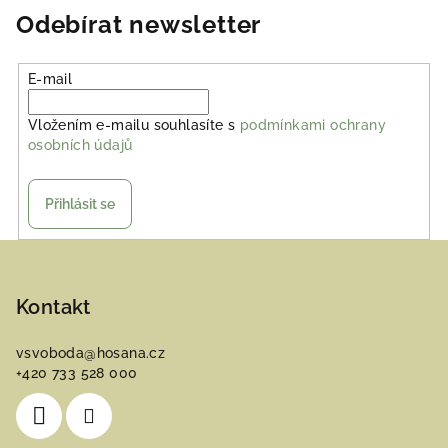
Odebírat newsletter
E-mail
Vložením e-mailu souhlasíte s
podmínkami ochrany
osobních údajů
Přihlásit se
Z
á
p
Kontakt
a
vsvoboda
@
hosana.cz
t
+420 733 528 000
í