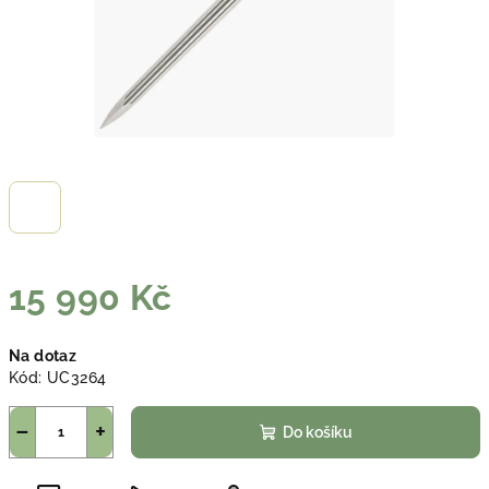
15 990 Kč
Měrná
Na dotaz
cena:
Kód:
UC3264
−
+
Do košíku