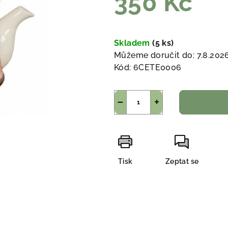
350 Kč
Měrná
cena:
Skladem
(5 ks)
Můžeme doručit do:
7.8.202
Kód:
6CETE0006
−
+
Tisk
Zeptat se