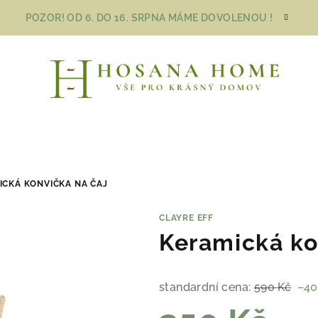
POZOR! OD 6. DO 16. SRPNA MÁME DOVOLENOU !
ICKÁ KONVIČKA NA ČAJ
CLAYRE EFF
Keramická ko
standardní cena:
590 Kč
–40