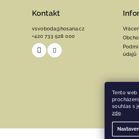
á
Kontakt
Info
p
a
vsvoboda
@
hosana.cz
Vrácen
+420 733 528 000
t
Obcho
Podmí
í
údajů
Tento web 
procházení
souhlas s j
zde
.
Nastaven