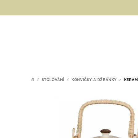
Přejít
na
obsah
/
STOLOVÁNÍ
/
KONVIČKY A DŽBÁNKY
/
KERAM
DOMŮ