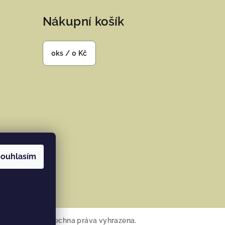
Nákupní košík
0
ks /
0 Kč
ouhlasím
ramu
osana Home
. Všechna práva vyhrazena.