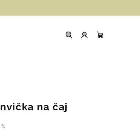
Hledat
Přihlášení
Nákupní
košík
nvička na čaj
 %