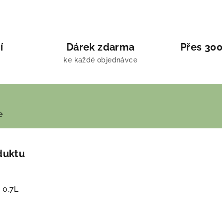
í
Dárek zdarma
Přes 300
ke každé objednávce
e
duktu
 0,7L