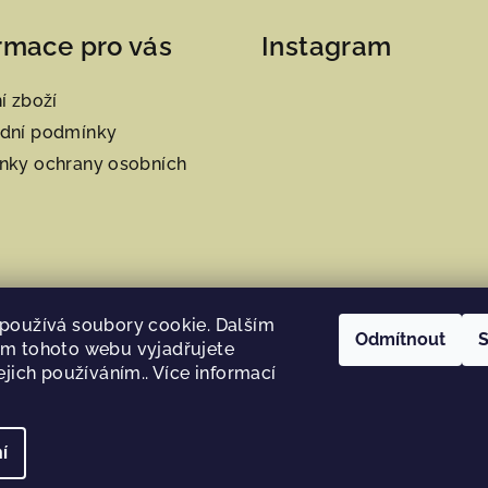
rmace pro vás
Instagram
í zboží
dní podmínky
nky ochrany osobních
používá soubory cookie. Dalším
Odmítnout
S
m tohoto webu vyjadřujete
ejich používáním.. Více informací
Sledovat na Instag
í
Copyright 2026
H