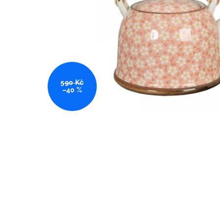
590 Kč
–40 %