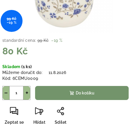
99 Kč
–19 %
standardní cena:
99 Kč
–19 %
80 Kč
Měrná
Skladem
(1 ks)
cena:
Můžeme doručit do:
11.8.2026
Kód:
6CEMU0009
−
+
Do košíku
Zeptat se
Hlídat
Sdílet