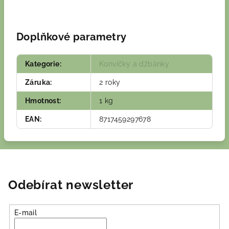
Doplňkové parametry
Kategorie
:
Konvičky a džbánky
Záruka
:
2 roky
Hmotnost
:
1 kg
EAN
:
8717459297678
Odebírat newsletter
E-mail