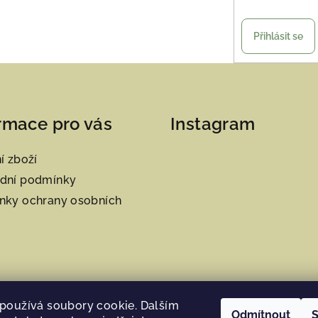
Přihlásit se
rmace pro vás
Instagram
í zboží
dní podmínky
nky ochrany osobních
používá soubory cookie. Dalším
Odmítnout
S