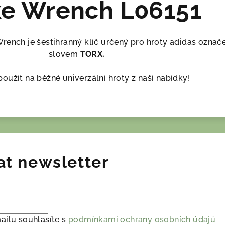
ke Wrench L06151
rench je šestihranný klíč určený pro hroty adidas označ
slovem
TORX.
oužít na běžné univerzální hroty z naší nabídky!
at newsletter
ailu souhlasíte s
podmínkami ochrany osobních údajů