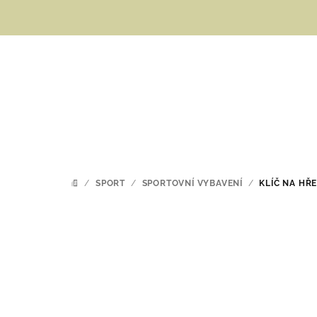
Přejít
na
obsah
/
SPORT
/
SPORTOVNÍ VYBAVENÍ
/
KLÍČ NA HŘ
DOMŮ