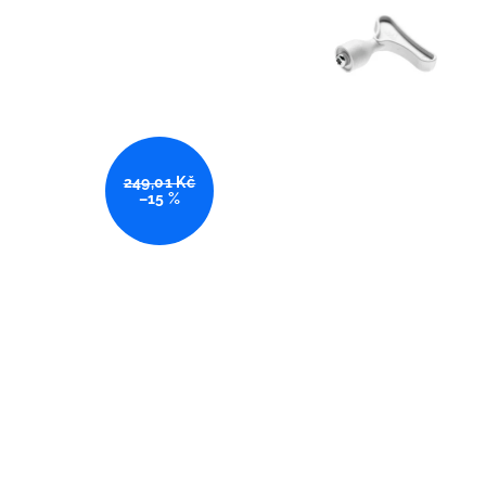
249,01 Kč
–15 %