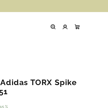
Hledat
Přihlášení
Nákupní
košík
y Adidas TORX Spike
51
15 %