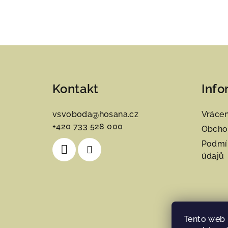
Z
á
Kontakt
Info
p
a
vsvoboda
@
hosana.cz
Vrácen
+420 733 528 000
t
Obcho
Podmí
í
údajů
Tento web 