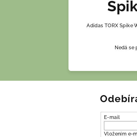
Spi
Adidas TORX Spike W
Nedá se p
Odebír
E-mail
Vložením e-m