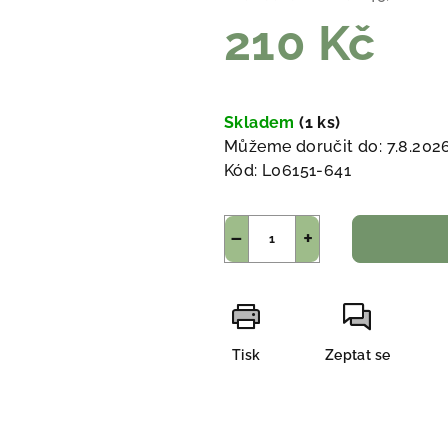
210 Kč
Měrná
cena:
Skladem
(1 ks)
Můžeme doručit do:
7.8.202
Kód:
L06151-641
−
+
Tisk
Zeptat se