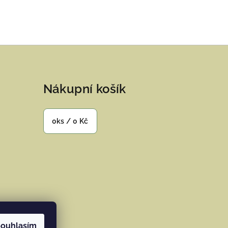
Nákupní košík
0
ks /
0 Kč
ouhlasím