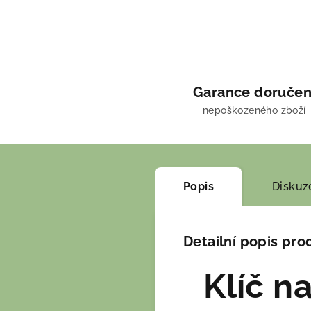
Garance doručen
nepoškozeného zboží
Popis
Diskuz
Detailní popis pro
Klíč n