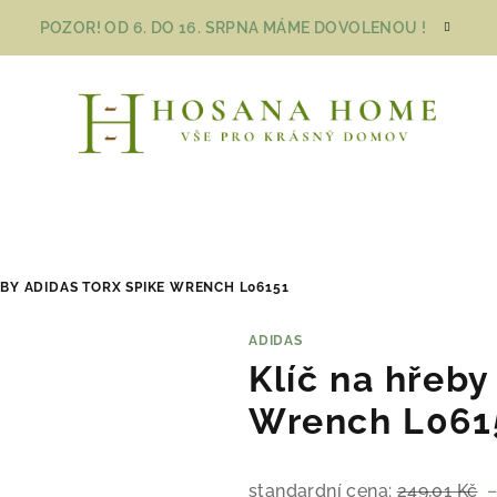
POZOR! OD 6. DO 16. SRPNA MÁME DOVOLENOU !
EBY ADIDAS TORX SPIKE WRENCH L06151
ADIDAS
Klíč na hřeb
Wrench L061
standardní cena:
249,01 Kč
–