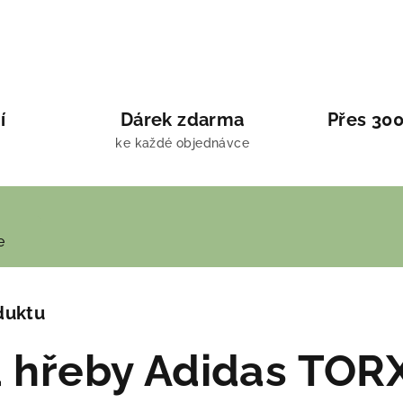
í
Dárek zdarma
Přes 300
ke každé objednávce
e
duktu
a hřeby Adidas TOR