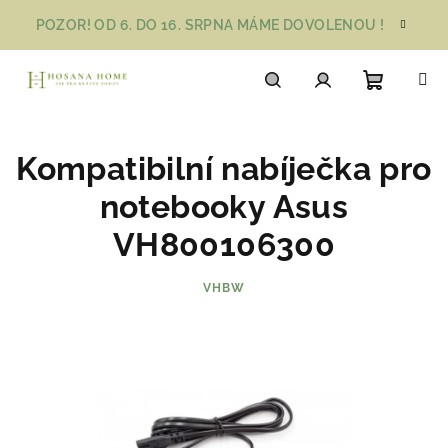
Přejít
POZOR! OD 6. DO 16. SRPNA MÁME DOVOLENOU !
na
obsah
Nákupn
Hledat
Přihlášení
Kompatibilní nabíječka pro
košík
notebooky Asus
VH800106300
VHBW