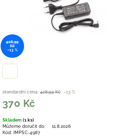
428,99
Kč
–13 %
standardní cena:
428,99 Kč
–13 %
370 Kč
Měrná
Skladem
(1 ks)
cena:
Můžeme doručit do:
11.8.2026
Kód:
IMPSC-4987