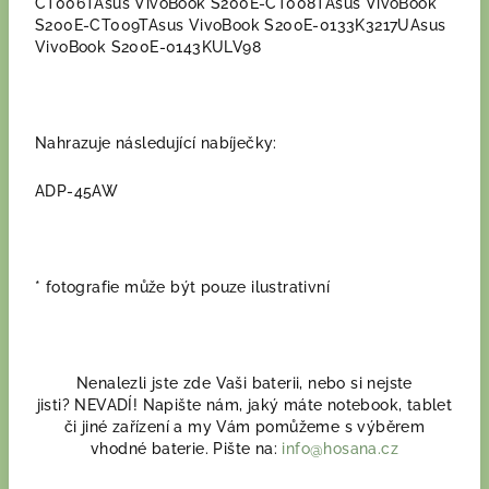
CT006TAsus VivoBook S200E-CT008TAsus VivoBook
S200E-CT009TAsus VivoBook S200E-0133K3217UAsus
VivoBook S200E-0143KULV98
Nahrazuje následující nabíječky:
ADP-45AW
* fotografie může být pouze ilustrativní
Nenalezli jste zde Vaši baterii, nebo si nejste
jisti? NEVADÍ! Napište nám, jaký máte notebook, tablet
či jiné zařízení a my Vám pomůžeme s výběrem
vhodné baterie. Pište na:
info@hosana.cz