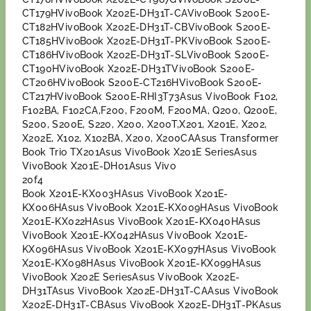
CT179HVivoBook X202E-DH31T-CAVivoBook S200E-
CT182HVivoBook X202E-DH31T-CBVivoBook S200E-
CT185HVivoBook X202E-DH31T-PKVivoBook S200E-
CT186HVivoBook X202E-DH31T-SLVivoBook S200E-
CT190HVivoBook X202E-DH31TVivoBook S200E-
CT206HVivoBook S200E-CT216HVivoBook S200E-
CT217HVivoBook S200E-RHI3T73Asus VivoBook F102,
F102BA, F102CA,F200, F200M, F200MA, Q200, Q200E,
S200, S200E, S220, X200, X200T,X201, X201E, X202,
X202E, X102, X102BA, X200, X200CAAsus Transformer
Book Trio TX201Asus VivoBook X201E SeriesAsus
VivoBook X201E-DH01Asus Vivo
20f4
Book X201E-KX003HAsus VivoBook X201E-
KX006HAsus VivoBook X201E-KX009HAsus VivoBook
X201E-KX022HAsus VivoBook X201E-KX040HAsus
VivoBook X201E-KX042HAsus VivoBook X201E-
KX096HAsus VivoBook X201E-KX097HAsus VivoBook
X201E-KX098HAsus VivoBook X201E-KX099HAsus
VivoBook X202E SeriesAsus VivoBook X202E-
DH31TAsus VivoBook X202E-DH31T-CAAsus VivoBook
X202E-DH31T-CBAsus VivoBook X202E-DH31T-PKAsus