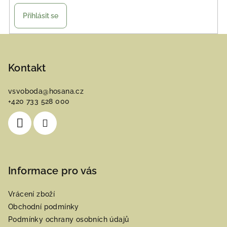
Přihlásit se
Z
á
p
Kontakt
a
vsvoboda
@
hosana.cz
t
+420 733 528 000
í
Informace pro vás
Vrácení zboží
Obchodní podmínky
Podmínky ochrany osobních údajů