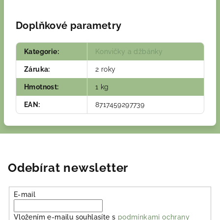
Doplňkové parametry
Kategorie
:
Konvičky a džbánky
Záruka
:
2 roky
Hmotnost
:
1 kg
EAN
:
8717459297739
Odebírat newsletter
E-mail
Vložením e-mailu souhlasíte s
podmínkami ochrany