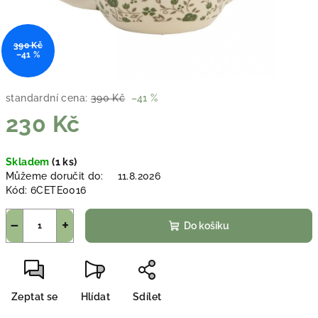
390 Kč
–41 %
standardní cena:
390 Kč
–41 %
230 Kč
Měrná
Skladem
(1 ks)
cena:
Můžeme doručit do:
11.8.2026
Kód:
6CETE0016
−
+
Do košíku
Zeptat se
Hlídat
Sdílet