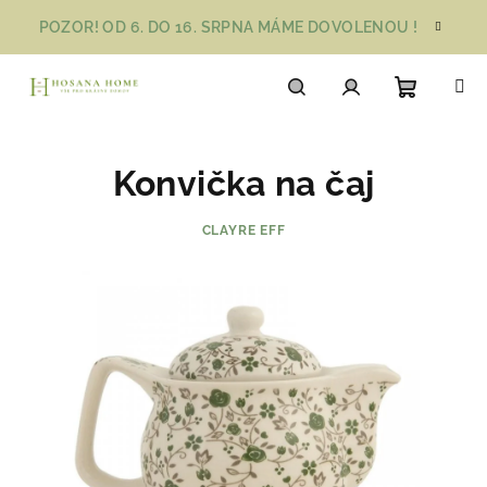
Přejít
POZOR! OD 6. DO 16. SRPNA MÁME DOVOLENOU !
na
obsah
Nákupn
Hledat
Přihlášení
Konvička na čaj
košík
CLAYRE EFF