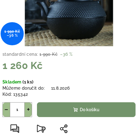
1 990 Kč
–36 %
standardní cena:
1 990 Kč
–36 %
1 260 Kč
Měrná
Skladem
(1 ks)
cena:
Můžeme doručit do:
11.8.2026
Kód:
135342
−
+
Do košíku