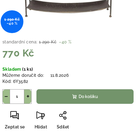
1 290 Kč
–40 %
standardní cena:
1 290 Kč
–40 %
770 Kč
Měrná
Skladem
(1 ks)
cena:
Můžeme doručit do:
11.8.2026
Kód:
6Y3582
−
+
Do košíku
Zeptat se
Hlídat
Sdílet