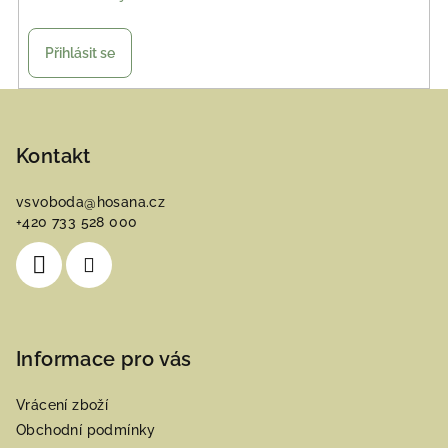
Přihlásit se
Z
á
p
Kontakt
a
vsvoboda
@
hosana.cz
t
+420 733 528 000
í
Informace pro vás
Vrácení zboží
Obchodní podmínky