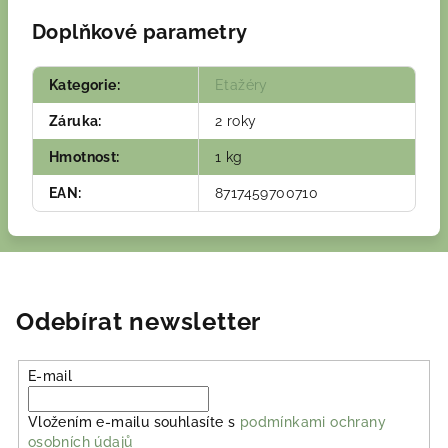
Doplňkové parametry
Kategorie
:
Etažéry
Záruka
:
2 roky
Hmotnost
:
1 kg
EAN
:
8717459700710
Odebírat newsletter
E-mail
Vložením e-mailu souhlasíte s
podmínkami ochrany
osobních údajů