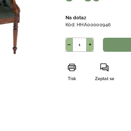
Měrná
cena:
Na dotaz
Kód:
HHA00000946
−
+
Tisk
Zeptat se