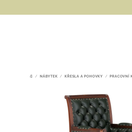
Přejít
na
obsah
/
NÁBYTEK
/
KŘESLA A POHOVKY
/
PRACOVNÍ 
DOMŮ