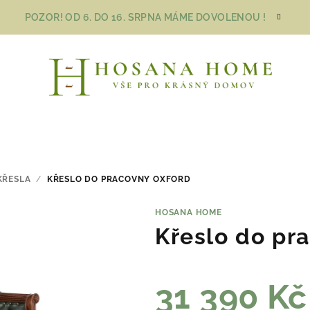
POZOR! OD 6. DO 16. SRPNA MÁME DOVOLENOU !
KŘESLA
/
KŘESLO DO PRACOVNY OXFORD
HOSANA HOME
Křeslo do pr
31 390 Kč