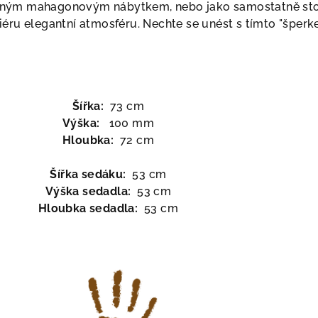
 jiným mahagonovým nábytkem, nebo jako samostatně sto
eriéru elegantní atmosféru. Nechte se unést s tímto "šperk
Šířka:
73 cm
Výška:
100 mm
Hloubka:
72 cm
Šířka sedáku:
53 cm
Výška sedadla:
53 cm
Hloubka sedadla:
53 cm