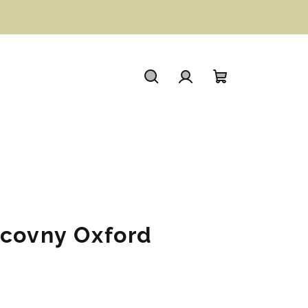
Hledat
Přihlášení
Nákupní
košík
acovny Oxford