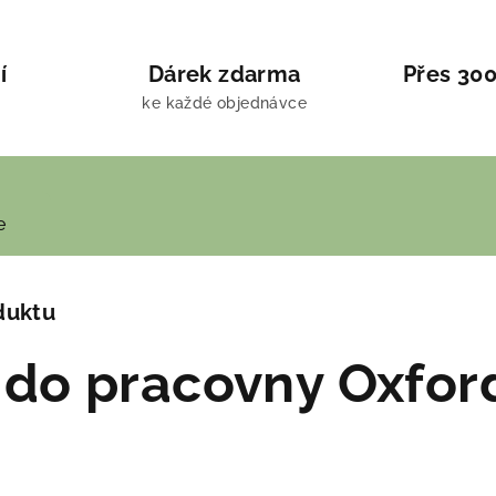
í
Dárek zdarma
Přes 300
ke každé objednávce
e
duktu
 do pracovny Oxfor