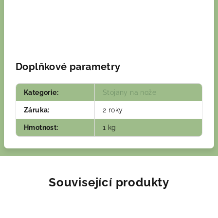
Doplňkové parametry
Kategorie
:
Stojany na nože
Záruka
:
2 roky
Hmotnost
:
1 kg
Související produkty