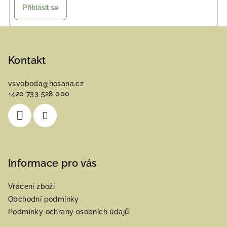
Přihlásit se
Z
á
p
Kontakt
a
vsvoboda
@
hosana.cz
t
+420 733 528 000
í
Informace pro vás
Vrácení zboží
Obchodní podmínky
Podmínky ochrany osobních údajů