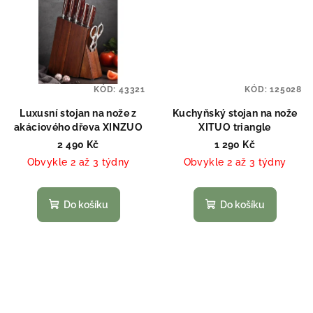
KÓD:
43321
KÓD:
125028
Luxusní stojan na nože z
Kuchyňský stojan na nože
akáciového dřeva XINZUO
XITUO triangle
2 490 Kč
1 290 Kč
Obvykle 2 až 3 týdny
Obvykle 2 až 3 týdny
Do košíku
Do košíku