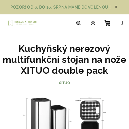
Přejít
POZOR! OD 6. DO 16. SRPNA MÁME DOVOLENOU !
na
obsah
Nákupn
Hledat
Přihlášení
Kuchyňský nerezový
košík
multifunkční stojan na nože
XITUO double pack
XITUO