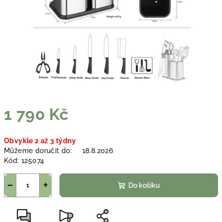
1 790 Kč
Měrná
Obvykle 2 až 3 týdny
cena:
Můžeme doručit do:
18.8.2026
Kód:
125074
−
+
Do košíku