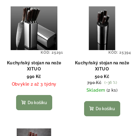
KÓD:
25291
KÓD:
25394
Kuchyňský stojan na nože
Kuchyňský stojan na nože
XITUO
XITUO
990 Kč
500 Kč
790 Kč
(–36 %)
Obvykle 2 až 3 týdny
Skladem
(2 ks)
Do košíku
Do košíku