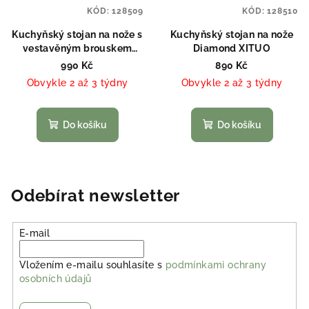
KÓD:
128509
KÓD:
128510
Kuchyňský stojan na nože s
Kuchyňský stojan na nože
vestavěným brouskem
Diamond XITUO
čepelí XITUO
990 Kč
890 Kč
Obvykle 2 až 3 týdny
Obvykle 2 až 3 týdny
Do košíku
Do košíku
Odebírat newsletter
E-mail
Vložením e-mailu souhlasíte s
podmínkami ochrany
osobních údajů