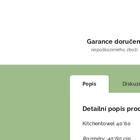
Garance doručen
nepoškozeného zboží
Popis
Diskuz
Detailní popis pro
Kitchentowel 40*60
Rozměry: 40*60 cm