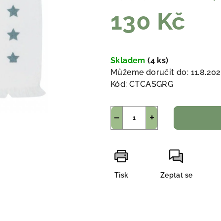
130 Kč
Měrná
cena:
Skladem
(4 ks)
Můžeme doručit do:
11.8.20
Kód:
CTCASGRG
−
+
Tisk
Zeptat se