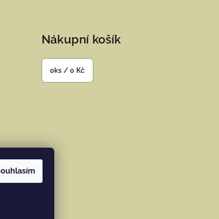
Nákupní košík
0
ks /
0 Kč
ouhlasím
ramu