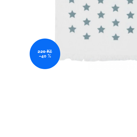
220 Kč
–40 %