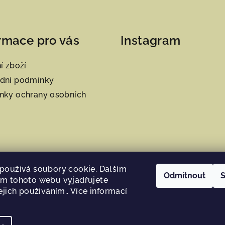
rmace pro vás
Instagram
í zboží
dní podmínky
nky ochrany osobních
používá soubory cookie. Dalším
Odmítnout
S
m tohoto webu vyjadřujete
ejich používáním.. Více informací
Sledovat na Instag