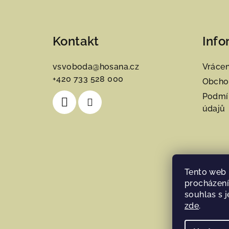
Z
á
Kontakt
Info
p
a
vsvoboda
@
hosana.cz
Vrácen
+420 733 528 000
t
Obcho
Podmí
í
údajů
Tento web 
procházení
souhlas s j
zde
.