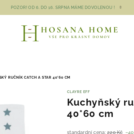
POZOR! OD 6. DO 16. SRPNA MÁME DOVOLENOU !
KÝ RUČNÍK CATCH A STAR 40*60 CM
CLAYRE EFF
Kuchyňský ru
40*60 cm
standardní cena:
220 Kč
–40