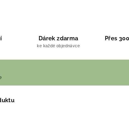
í
Dárek zdarma
Přes 300
ke každé objednávce
e
duktu