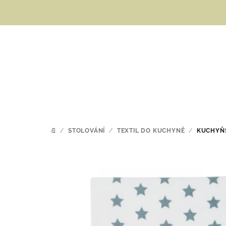
Přejít
na
obsah
/
STOLOVÁNÍ
/
TEXTIL DO KUCHYNĚ
/
KUCHYŇS
DOMŮ