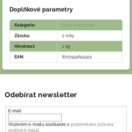
Doplňkové parametry
Kategorie
:
Dózy a krabičky
Záruka
:
2 roky
Hmotnost
:
1 kg
EAN
:
8717459659322
Odebírat newsletter
E-mail
Vložením e-mailu souhlasíte s
podmínkami ochrany
osobních údajů