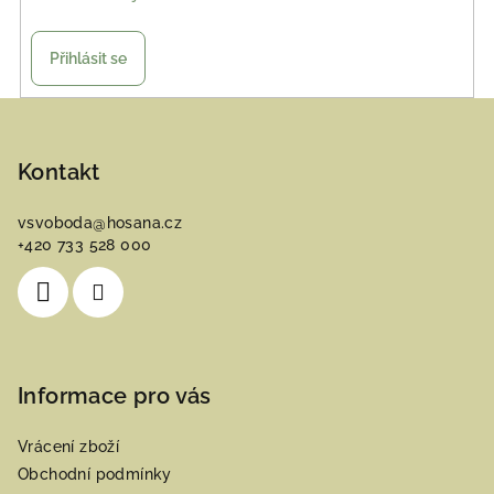
Přihlásit se
Z
á
p
Kontakt
a
vsvoboda
@
hosana.cz
t
+420 733 528 000
í
Informace pro vás
Vrácení zboží
Obchodní podmínky