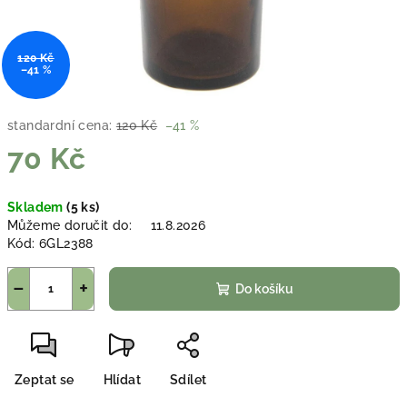
120 Kč
–41 %
standardní cena:
120 Kč
–41 %
70 Kč
Měrná
Skladem
(5 ks)
cena:
Můžeme doručit do:
11.8.2026
Kód:
6GL2388
−
+
Do košíku
Zeptat se
Hlídat
Sdílet