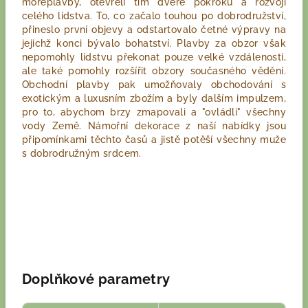
mořeplavby, otevřeli tím dveře pokroku a rozvoji
celého lidstva. To, co začalo touhou po dobrodružství,
přineslo první objevy a odstartovalo četné výpravy na
jejichž konci bývalo bohatství. Plavby za obzor však
nepomohly lidstvu překonat pouze velké vzdálenosti,
ale také pomohly rozšířit obzory současného vědění.
Obchodní plavby pak umožňovaly obchodování s
exotickým a luxusním zbožím a byly dalším impulzem,
pro to, abychom brzy zmapovali a "ovládli" všechny
vody Země. Námořní dekorace z naší nabídky jsou
připomínkami těchto časů a jistě potěší všechny muže
s dobrodružným srdcem.
Doplňkové parametry