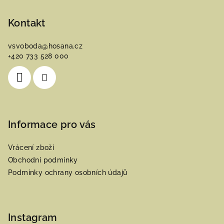
á
p
Kontakt
a
vsvoboda
@
hosana.cz
t
+420 733 528 000
í
Informace pro vás
Vrácení zboží
Obchodní podmínky
Podmínky ochrany osobních údajů
Instagram