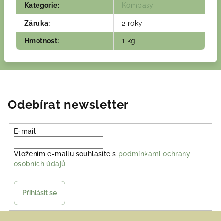
Kategorie
:
Kompasy
Záruka
:
2 roky
Hmotnost
:
1 kg
Odebírat newsletter
E-mail
Vložením e-mailu souhlasíte s
podmínkami ochrany
osobních údajů
Přihlásit se
Z