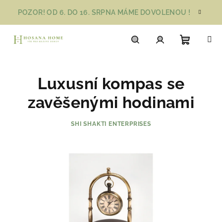
Přejít
POZOR! OD 6. DO 16. SRPNA MÁME DOVOLENOU !
na
obsah
Nákupn
Hledat
Přihlášení
Luxusní kompas se
košík
zavěšenými hodinami
SHI SHAKTI ENTERPRISES