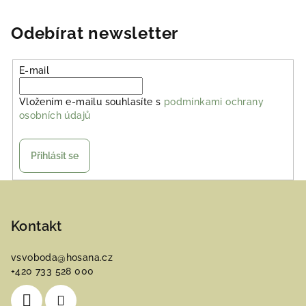
Odebírat newsletter
E-mail
Vložením e-mailu souhlasíte s
podmínkami ochrany
osobních údajů
Přihlásit se
Z
á
p
Kontakt
a
vsvoboda
@
hosana.cz
t
+420 733 528 000
í