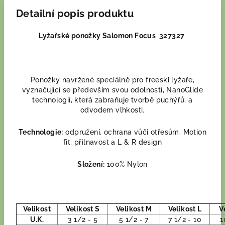
Detailní popis produktu
Lyžařské ponožky Salomon Focus 327327
Ponožky navržené speciálně pro freeski lyžaře,
vyznačující se především svou odolností, NanoGlide
technologií, která zabraňuje tvorbě puchýřů, a
odvodem vlhkosti.
Technologie:
odpružení, ochrana vůči otřesům, Motion
fit, přilnavost a L & R design
Složení:
100% Nylon
Velikost
Velikost S
Velikost M
Velikost L
V
U.K.
3 1/2 - 5
5 1/2 - 7
7 1/2 - 10
1