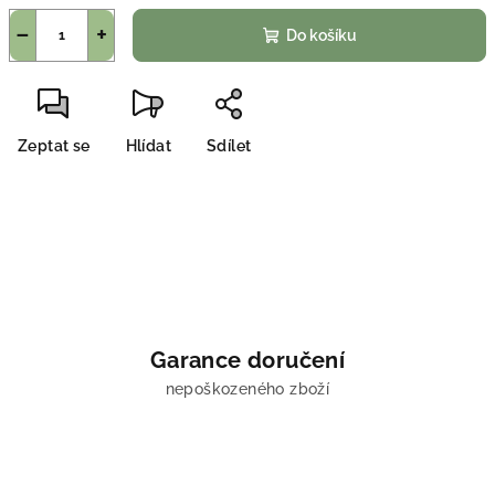
−
+
Do košíku
Zeptat se
Hlídat
Sdílet
Garance doručení
nepoškozeného zboží