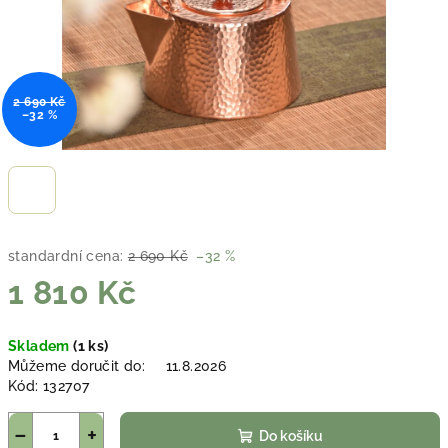
2 690 Kč
–32 %
standardní cena:
2 690 Kč
–32 %
1 810 Kč
Měrná
Skladem
(1 ks)
cena:
Můžeme doručit do:
11.8.2026
Kód:
132707
−
+
Do košíku