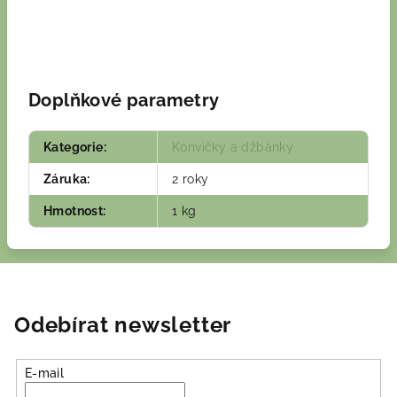
Doplňkové parametry
Kategorie
:
Konvičky a džbánky
Záruka
:
2 roky
Hmotnost
:
1 kg
Odebírat newsletter
E-mail