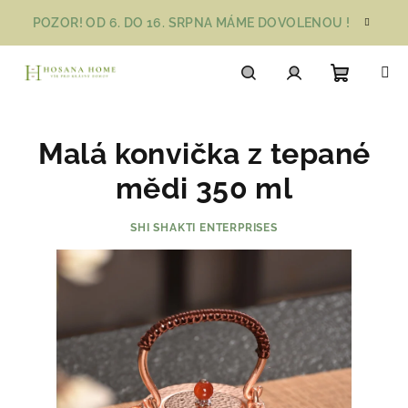
Přejít
POZOR! OD 6. DO 16. SRPNA MÁME DOVOLENOU !
na
obsah
Nákupn
Hledat
Přihlášení
Malá konvička z tepané
košík
mědi 350 ml
SHI SHAKTI ENTERPRISES