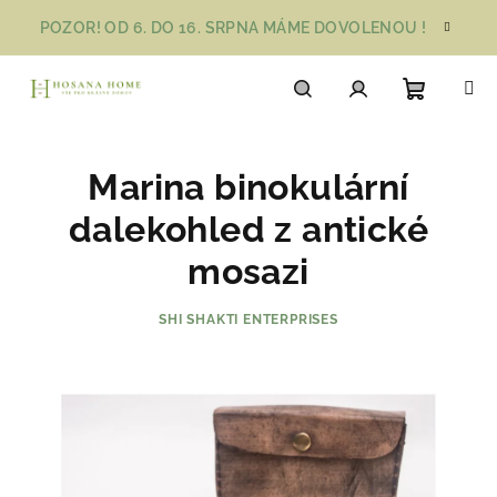
Přejít
POZOR! OD 6. DO 16. SRPNA MÁME DOVOLENOU !
na
obsah
Nákupn
Hledat
Přihlášení
Marina binokulární
košík
dalekohled z antické
mosazi
SHI SHAKTI ENTERPRISES