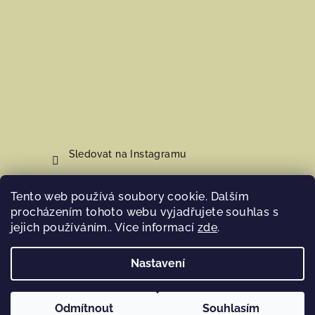
Sledovat na Instagramu
Tento web používá soubory cookie. Dalším
Nákupní košík
procházením tohoto webu vyjadřujete souhlas s
jejich používáním.. Více informací
zde
.
0
ks /
0 Kč
Nastavení
Copyright 2026
Hosana Home
. Všechna práva vyhrazena.
Odmítnout
Souhlasím