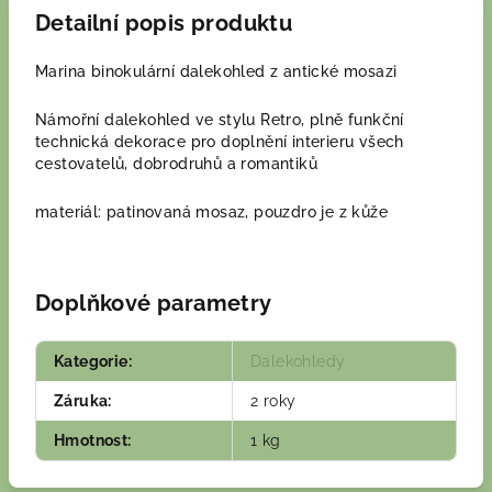
Detailní popis produktu
Marina binokulární dalekohled z antické mosazi
Námořní dalekohled ve stylu Retro, plně funkční
technická dekorace pro doplnění interieru všech
cestovatelů, dobrodruhů a romantiků
materiál: patinovaná mosaz, pouzdro je z kůže
Doplňkové parametry
Kategorie
:
Dalekohledy
Záruka
:
2 roky
Hmotnost
:
1 kg