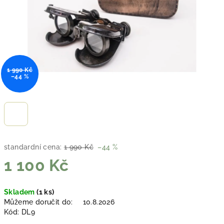
1 990 Kč
–44 %
standardní cena:
1 990 Kč
–44 %
1 100 Kč
Měrná
Skladem
(1 ks)
cena:
Můžeme doručit do:
10.8.2026
Kód:
DL9