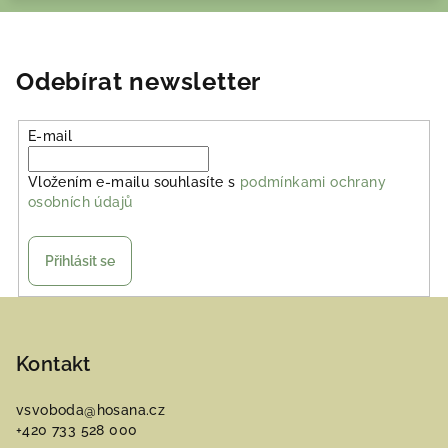
Odebírat newsletter
E-mail
Vložením e-mailu souhlasíte s
podmínkami ochrany
osobních údajů
Přihlásit se
Z
á
p
Kontakt
a
vsvoboda
@
hosana.cz
t
+420 733 528 000