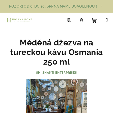
Přejít
POZOR! OD 6. DO 16. SRPNA MÁME DOVOLENOU !
na
obsah
Nákupn
Hledat
Přihlášení
Měděná džezva na
košík
tureckou kávu Osmania
250 ml
SHI SHAKTI ENTERPRISES