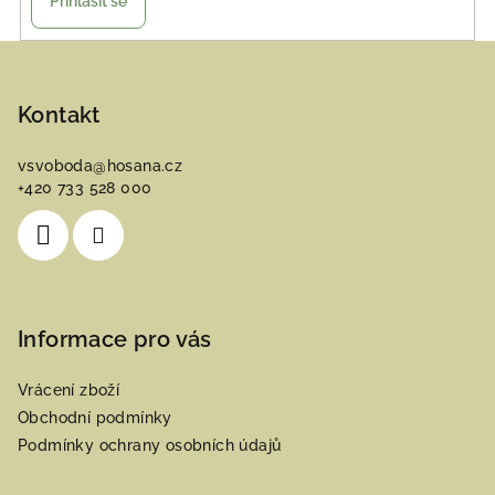
Přihlásit se
Z
á
p
Kontakt
a
vsvoboda
@
hosana.cz
t
+420 733 528 000
í
Informace pro vás
Vrácení zboží
Obchodní podmínky
Podmínky ochrany osobních údajů