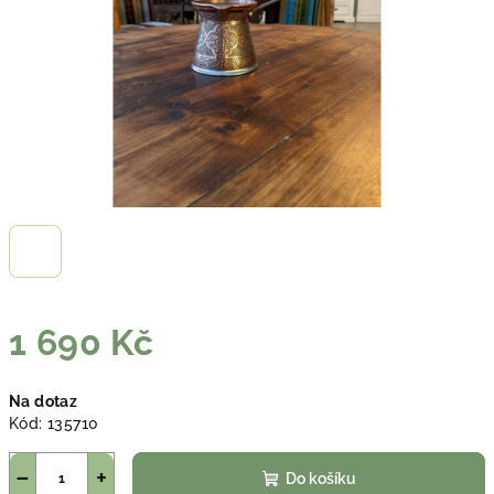
1 690 Kč
Měrná
Na dotaz
cena:
Kód:
135710
−
+
Do košíku