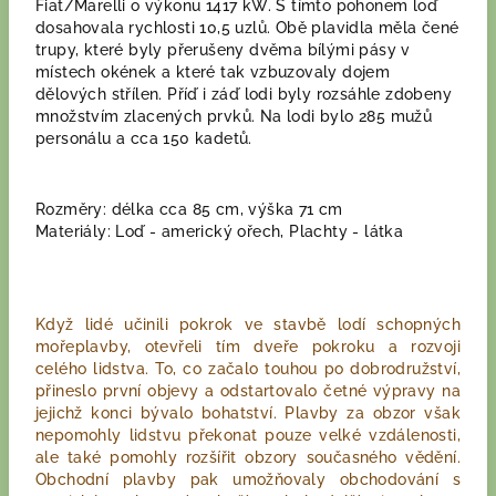
Fiat/Marelli o výkonu 1417 kW. S tímto pohonem loď
dosahovala rychlosti 10,5 uzlů. Obě plavidla měla čené
trupy, které byly přerušeny dvěma bílými pásy v
místech okének a které tak vzbuzovaly dojem
dělových střílen. Příď i záď lodi byly rozsáhle zdobeny
množstvím zlacených prvků. Na lodi bylo 285 mužů
personálu a cca 150 kadetů.
Rozměry: délka cca 85 cm, výška 71 cm
Materiály: Loď - americký ořech, Plachty - látka
Když lidé učinili pokrok ve stavbě lodí schopných
mořeplavby, otevřeli tím dveře pokroku a rozvoji
celého lidstva. To, co začalo touhou po dobrodružství,
přineslo první objevy a odstartovalo četné výpravy na
jejichž konci bývalo bohatství. Plavby za obzor však
nepomohly lidstvu překonat pouze velké vzdálenosti,
ale také pomohly rozšířit obzory současného vědění.
Obchodní plavby pak umožňovaly obchodování s