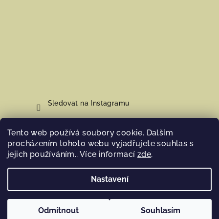
Sledovat na Instagramu
Tento web používá soubory cookie. Dalším
Nákupní košík
procházením tohoto webu vyjadřujete souhlas s
jejich používáním.. Více informací
zde
.
0
ks /
0 Kč
Nastavení
Copyright 2026
Hosana Home
. Všechna práva vyhrazena.
Odmítnout
Souhlasím