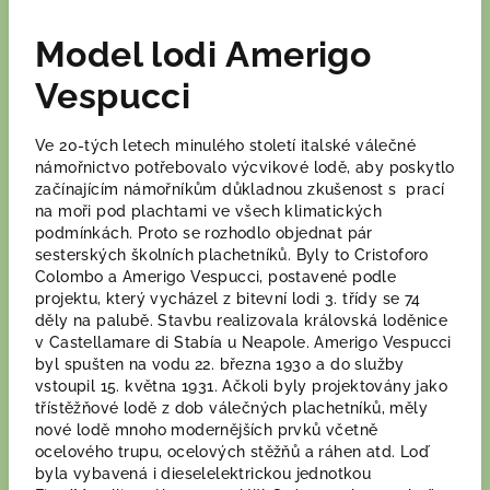
Model lodi Amerigo
Vespucci
Ve 20-tých letech minulého století italské válečné
námořnictvo potřebovalo výcvikové lodě, aby poskytlo
začínajícím námořníkům důkladnou zkušenost s prací
na moři pod plachtami ve všech klimatických
podmínkách. Proto se rozhodlo objednat pár
sesterských školních plachetníků. Byly to Cristoforo
Colombo a Amerigo Vespucci, postavené podle
projektu, který vycházel z bitevní lodi 3. třídy se 74
děly na palubě. Stavbu realizovala královská loděnice
v Castellamare di Stabía u Neapole. Amerigo Vespucci
byl spušten na vodu 22. března 1930 a do služby
vstoupil 15. května 1931. Ačkoli byly projektovány jako
třístěžňové lodě z dob válečných plachetníků, měly
nové lodě mnoho modernějších prvků včetně
ocelového trupu, ocelových stěžňů a ráhen atd. Loď
byla vybavená i dieselelektrickou jednotkou