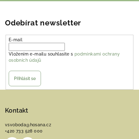
Odebírat newsletter
E-mail
Vložením e-mailu souhlasíte s
podmínkami ochrany
osobních údajů
Přihlásit se
Z
á
p
Kontakt
a
vsvoboda
@
hosana.cz
t
+420 733 528 000
í