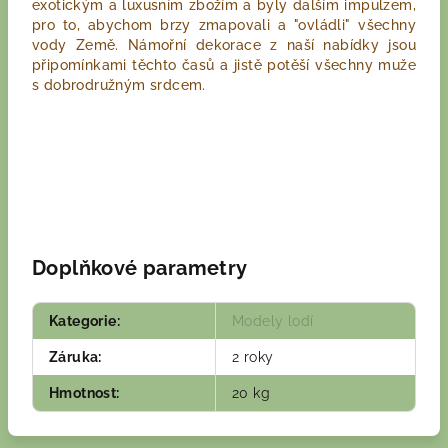
exotickým a luxusním zbožím a byly dalším impulzem,
pro to, abychom brzy zmapovali a "ovládli" všechny
vody Země. Námořní dekorace z naší nabídky jsou
připomínkami těchto časů a jistě potěší všechny muže
s dobrodružným srdcem.
Doplňkové parametry
Kategorie
:
Modely lodí
Záruka
:
2 roky
Hmotnost
:
20 kg