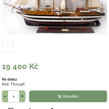
19 400 Kč
Měrná
Na dotaz
cena:
Kód:
TS0124P
−
+
Do košíku