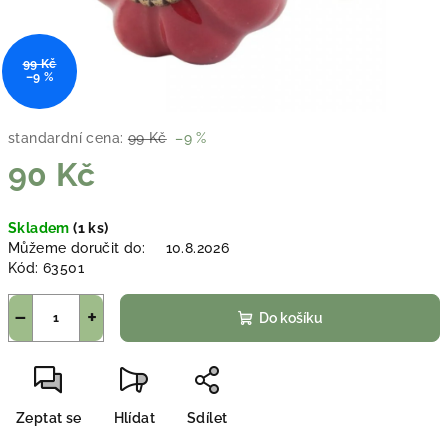
99 Kč
–9 %
standardní cena:
99 Kč
–9 %
90 Kč
Měrná
Skladem
(1 ks)
cena:
Můžeme doručit do:
10.8.2026
Kód:
63501
−
+
Do košíku
Zeptat se
Hlídat
Sdílet