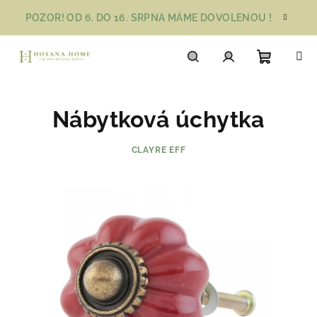
Přejít
POZOR! OD 6. DO 16. SRPNA MÁME DOVOLENOU !
na
obsah
Nákupn
Hledat
Přihlášení
Nábytková úchytka
košík
CLAYRE EFF