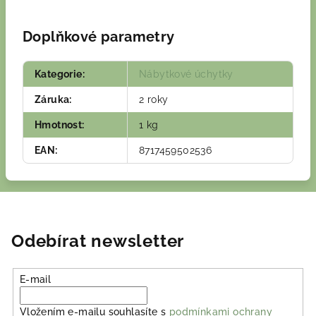
Doplňkové parametry
Kategorie
:
Nábytkové úchytky
Záruka
:
2 roky
Hmotnost
:
1 kg
EAN
:
8717459502536
Odebírat newsletter
E-mail
Vložením e-mailu souhlasíte s
podmínkami ochrany