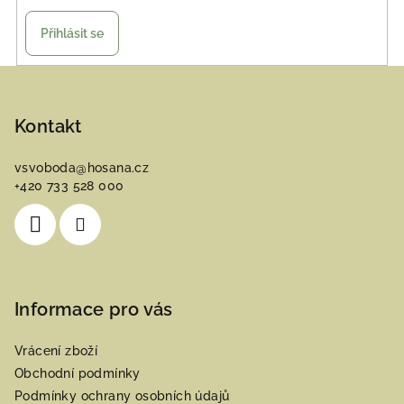
Přihlásit se
Z
á
p
Kontakt
a
vsvoboda
@
hosana.cz
t
+420 733 528 000
í
Informace pro vás
Vrácení zboží
Obchodní podmínky
Podmínky ochrany osobních údajů