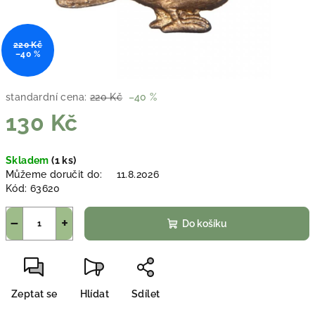
220 Kč
–40 %
standardní cena:
220 Kč
–40 %
130 Kč
Měrná
Skladem
(1 ks)
cena:
Můžeme doručit do:
11.8.2026
Kód:
63620
−
+
Do košíku
Zeptat se
Hlídat
Sdílet