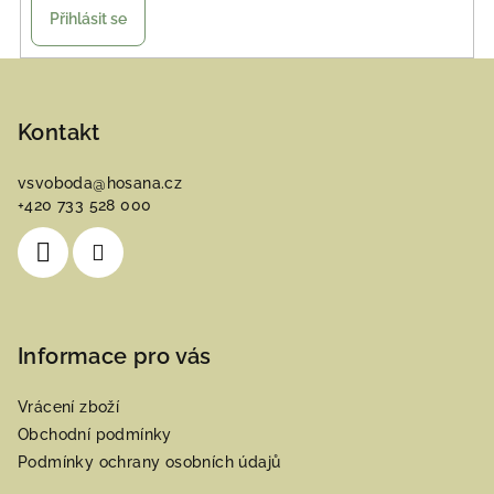
Přihlásit se
Z
á
p
Kontakt
a
vsvoboda
@
hosana.cz
t
+420 733 528 000
í
Informace pro vás
Vrácení zboží
Obchodní podmínky
Podmínky ochrany osobních údajů