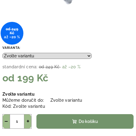
od 249
Kč
až –20 %
VARIANTA:
standardní cena:
od 249 Kč
až –20 %
od
199 Kč
Měrná
Zvolte variantu
cena:
Můžeme doručit do:
Zvolte variantu
Kód:
Zvolte variantu
−
+
Do košíku