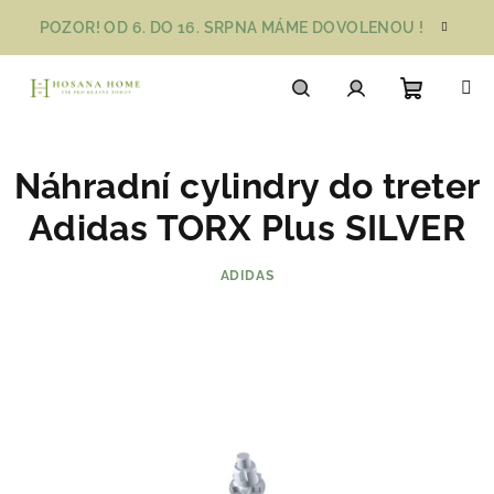
Přejít
POZOR! OD 6. DO 16. SRPNA MÁME DOVOLENOU !
na
obsah
Nákupn
Hledat
Přihlášení
Náhradní cylindry do treter
košík
Adidas TORX Plus SILVER
ADIDAS