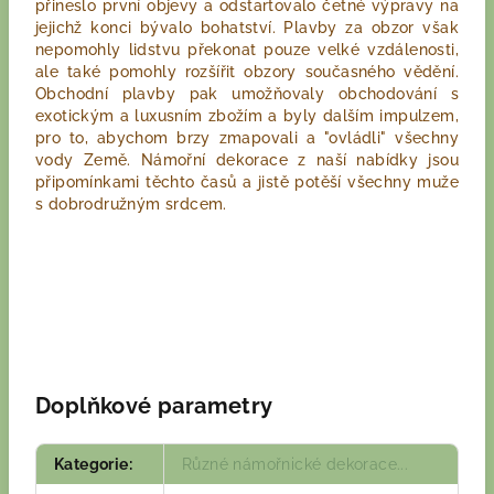
přineslo první objevy a odstartovalo četné výpravy na
jejichž konci bývalo bohatství. Plavby za obzor však
nepomohly lidstvu překonat pouze velké vzdálenosti,
ale také pomohly rozšířit obzory současného vědění.
Obchodní plavby pak umožňovaly obchodování s
exotickým a luxusním zbožím a byly dalším impulzem,
pro to, abychom brzy zmapovali a "ovládli" všechny
vody Země. Námořní dekorace z naší nabídky jsou
připomínkami těchto časů a jistě potěší všechny muže
s dobrodružným srdcem.
Doplňkové parametry
Kategorie
:
Různé námořnické dekorace...