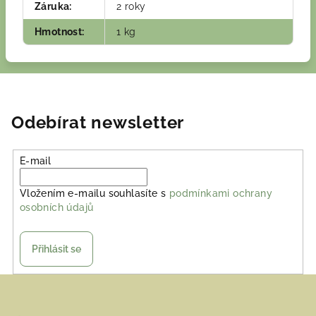
Záruka
:
2 roky
Hmotnost
:
1 kg
Odebírat newsletter
E-mail
Vložením e-mailu souhlasíte s
podmínkami ochrany
osobních údajů
Přihlásit se
Z
á