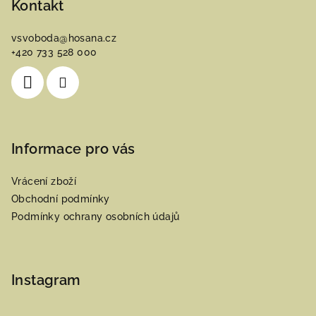
p
Kontakt
a
vsvoboda
@
hosana.cz
t
+420 733 528 000
í
Informace pro vás
Vrácení zboží
Obchodní podmínky
Podmínky ochrany osobních údajů
Instagram