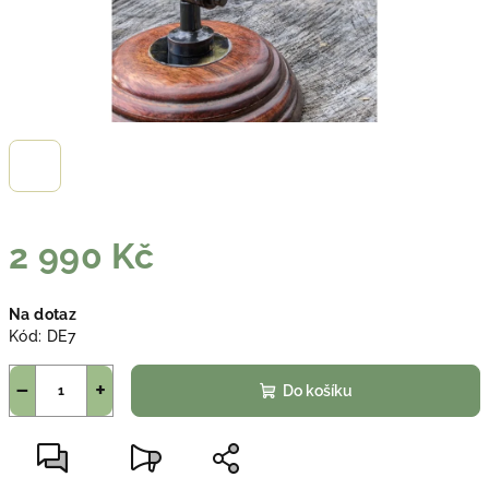
2 990 Kč
Měrná
Na dotaz
cena:
Kód:
DE7
−
+
Do košíku