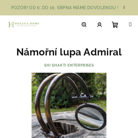
Přejít
POZOR! OD 6. DO 16. SRPNA MÁME DOVOLENOU !
na
obsah
Nákupn
Hledat
Přihlášení
Námořní lupa Admiral
košík
SHI SHAKTI ENTERPRISES