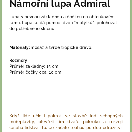
Námořní lupa Admiral
Lupa s pevnou základnou a čočkou na obloukovém
rámu. Lupa se dá pomocí dvou "motýlků" polohovat
do potřebného sklonu
Materiály:
mosaz a tvrdé tropické dřevo.
Rozměry:
Průměr základny: 15 cm
Průměr čočky cca: 10 cm
Když lidé učinili pokrok ve stavbě lodí schopných
mořeplavby, otevřeli tím dveře pokroku a rozvoji
celého lidstva. To, co začalo touhou po dobrodružství,