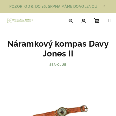
Přejít
POZOR! OD 6. DO 16. SRPNA MÁME DOVOLENOU !
na
obsah
Nákupn
Hledat
Přihlášení
Náramkový kompas Davy
košík
Jones II
SEA-CLUB