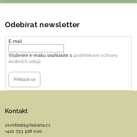
Odebírat newsletter
E-mail
Vložením e-mailu souhlasíte s
podmínkami ochrany
osobních údajů
Přihlásit se
Z
á
p
Kontakt
a
vsvoboda
@
hosana.cz
t
+420 733 528 000