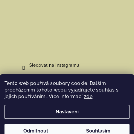
Sledovat na Instagramu
Tento web používá soubory cookie. Dalším
Nákupní košík
procházením tohoto webu vyjadřujete souhlas s
jejich používáním.. Více informací
zde
.
0
ks /
0 Kč
Nastavení
Copyright 2026
Hosana Home
. Všechna práva vyhrazena.
Odmítnout
Souhlasím