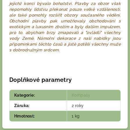
jejichž konci bývalo bohatství. Plavby za obzor však
nepomohly lidstvu překonat pouze velké vzdálenosti,
ale také pomohly rozšířit obzory současného vědění.
Obchodní plavby pak umožňovaly obchodování s
exotickým a luxusním zbožím a byly dalším impulzem,
pro to, abychom brzy zmapovali a "ovládli" všechny
vody Země. Námořní dekorace z naší nabídky jsou
připomínkami těchto časů a jistě potěší všechny muže
s dobrodružným srdcem.
Doplňkové parametry
Kategorie
:
Kompasy
Záruka
:
2 roky
Hmotnost
:
1 kg