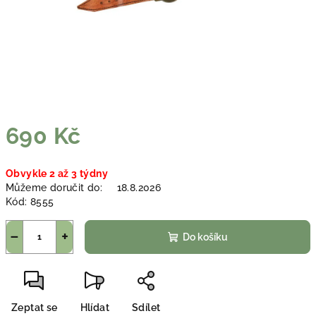
690 Kč
Měrná
Obvykle 2 až 3 týdny
cena:
Můžeme doručit do:
18.8.2026
Kód:
8555
−
+
Do košíku
Zeptat se
Hlídat
Sdílet