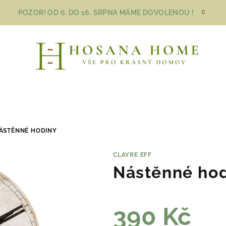
POZOR! OD 6. DO 16. SRPNA MÁME DOVOLENOU !
ÁSTĚNNÉ HODINY
CLAYRE EFF
Nástěnné ho
390 Kč