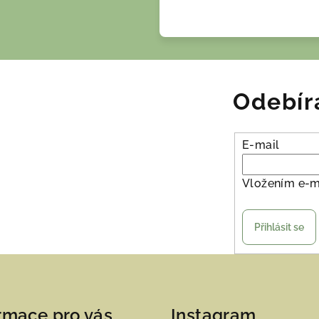
Odebír
E-mail
Vložením e-m
Přihlásit se
rmace pro vás
Instagram