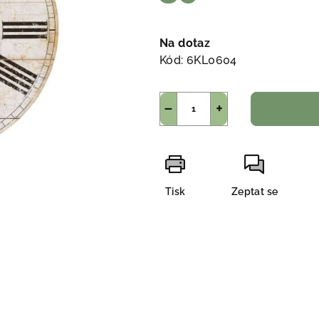
Měrná
cena:
Na dotaz
Kód:
6KL0604
−
+
Tisk
Zeptat se