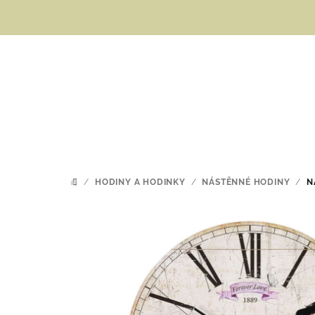
Přejít
na
obsah
/
HODINY A HODINKY
/
NÁSTĚNNÉ HODINY
/
N
DOMŮ