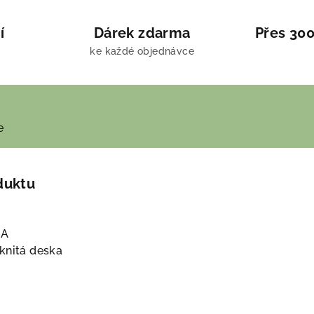
í
Dárek zdarma
Přes 300
ke každé objednávce
e
duktu
AA
knitá deska