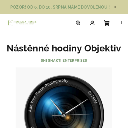
Přejít
POZOR! OD 6. DO 16. SRPNA MÁME DOVOLENOU !
na
obsah
Nákupn
Hledat
Přihlášení
Nástěnné hodiny Objektiv
košík
SHI SHAKTI ENTERPRISES