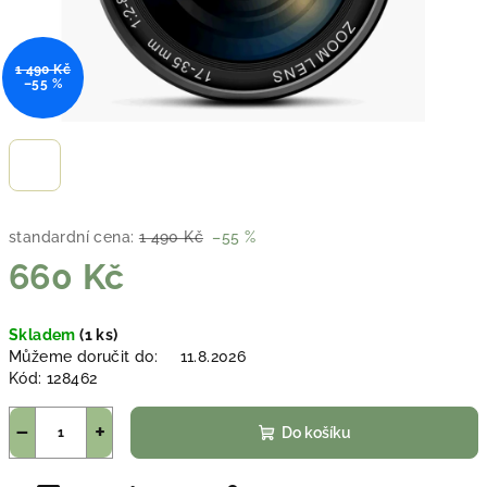
1 490 Kč
–55 %
standardní cena:
1 490 Kč
–55 %
660 Kč
Měrná
Skladem
(1 ks)
cena:
Můžeme doručit do:
11.8.2026
Kód:
128462
−
+
Do košíku