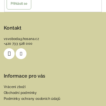
Přihlásit se
Z
á
p
Kontakt
a
vsvoboda
@
hosana.cz
t
+420 733 528 000
í
Informace pro vás
Vrácení zboží
Obchodní podmínky
Podmínky ochrany osobních údajů