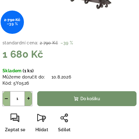
2 790 Kč
–39 %
standardní cena:
2 790 Kč
–39 %
1 680 Kč
Měrná
Skladem
(1 ks)
cena:
Můžeme doručit do:
10.8.2026
Kód:
5Y0526
−
+
Do košíku
Zeptat se
Hlídat
Sdílet