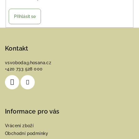
Přihlásit se
Z
á
p
Kontakt
a
vsvoboda
@
hosana.cz
t
+420 733 528 000
í
Informace pro vás
Vrácení zboží
Obchodní podmínky