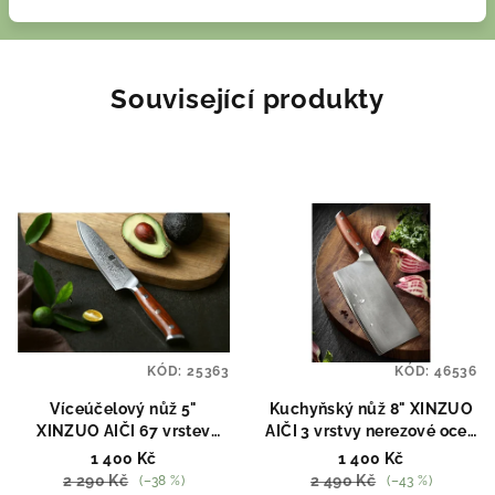
Související produkty
KÓD:
25363
KÓD:
46536
Víceúčelový nůž 5"
Kuchyňský nůž 8" XINZUO
XINZUO AIČI 67 vrstev
AIČI 3 vrstvy nerezové oceli
damaškové oceli
440C
1 400 Kč
1 400 Kč
2 290 Kč
2 490 Kč
(–38 %)
(–43 %)