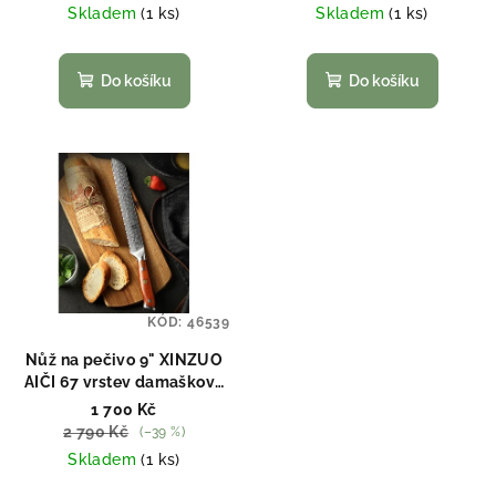
Skladem
(1 ks)
Skladem
(1 ks)
Do košíku
Do košíku
KÓD:
46539
Nůž na pečivo 9" XINZUO
AIČI 67 vrstev damaškové
oceli
1 700 Kč
2 790 Kč
(–39 %)
Skladem
(1 ks)