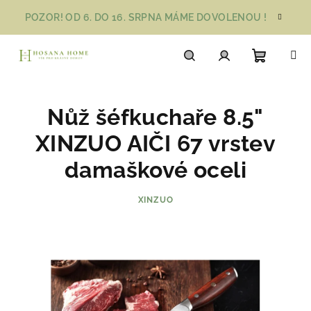
Přejít
POZOR! OD 6. DO 16. SRPNA MÁME DOVOLENOU !
na
obsah
Nákupn
Hledat
Přihlášení
Nůž šéfkuchaře 8.5"
košík
XINZUO AIČI 67 vrstev
damaškové oceli
XINZUO