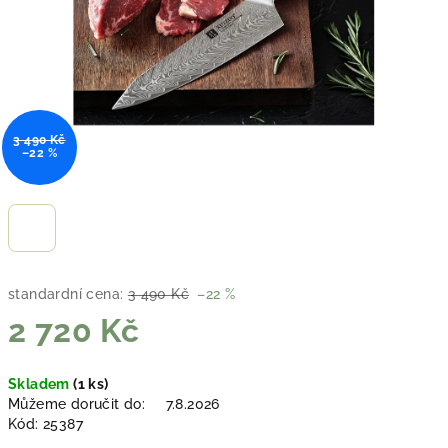
3 490 Kč
–22 %
standardní cena:
3 490 Kč
–22 %
2 720 Kč
Měrná
Skladem
(1 ks)
cena:
Můžeme doručit do:
7.8.2026
Kód:
25387