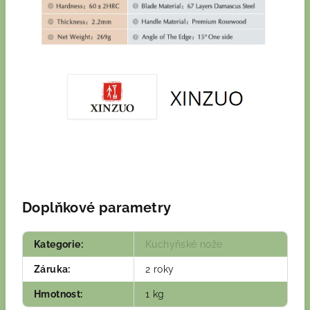
Doplňkové parametry
Kategorie
:
Kuchyňské nože
Záruka
:
2 roky
Hmotnost
:
1 kg