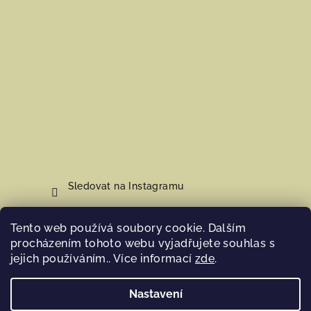
Sledovat na Instagramu
Tento web používá soubory cookie. Dalším
Nákupní košík
procházením tohoto webu vyjadřujete souhlas s
jejich používáním.. Více informací
zde
.
0
ks /
0 Kč
Nastavení