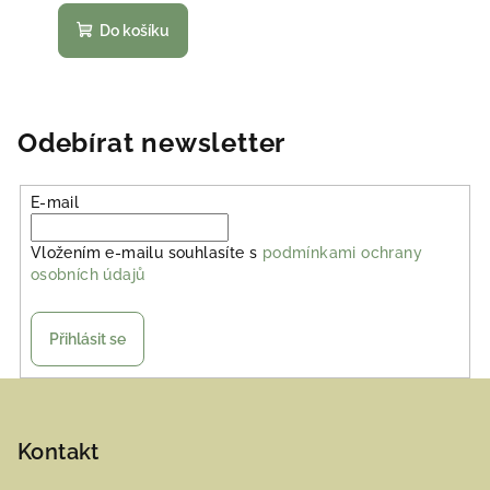
Do košíku
Odebírat newsletter
E-mail
Vložením e-mailu souhlasíte s
podmínkami ochrany
osobních údajů
Přihlásit se
Z
á
p
Kontakt
a