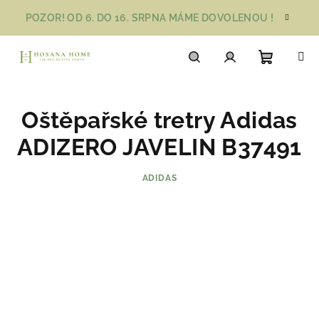
Přejít
POZOR! OD 6. DO 16. SRPNA MÁME DOVOLENOU !
na
obsah
Nákupn
Hledat
Přihlášení
Oštěpařské tretry Adidas
košík
ADIZERO JAVELIN B37491
ADIDAS