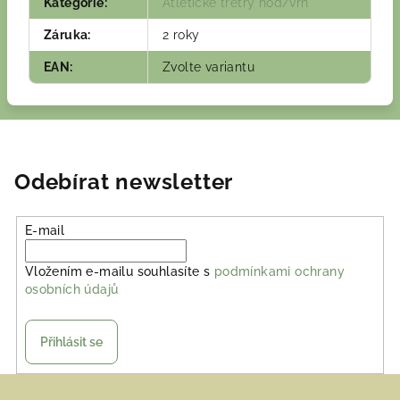
Kategorie
:
Atletické tretry hod/vrh
Záruka
:
2 roky
EAN
:
Zvolte variantu
Odebírat newsletter
E-mail
Vložením e-mailu souhlasíte s
podmínkami ochrany
osobních údajů
Přihlásit se
Z