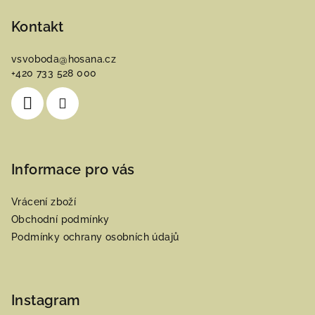
á
p
Kontakt
a
vsvoboda
@
hosana.cz
t
+420 733 528 000
í
Informace pro vás
Vrácení zboží
Obchodní podmínky
Podmínky ochrany osobních údajů
Instagram