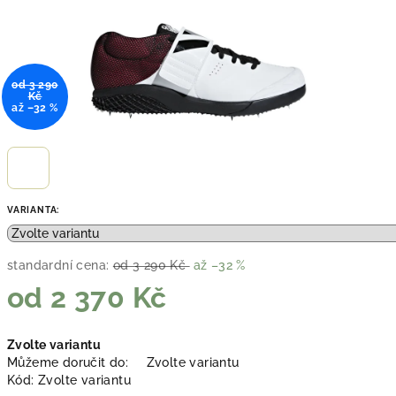
od 3 290
Kč
až –32 %
VARIANTA:
standardní cena:
od 3 290 Kč
až –32 %
od
2 370 Kč
Měrná
Zvolte variantu
cena:
Můžeme doručit do:
Zvolte variantu
Kód:
Zvolte variantu