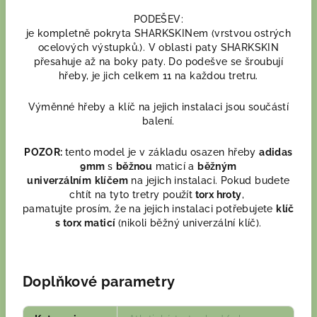
PODEŠEV:
je kompletně pokryta SHARKSKINem (vrstvou ostrých
ocelových výstupků.). V oblasti paty SHARKSKIN
přesahuje až na boky paty. Do podešve se šroubují
hřeby, je jich celkem 11 na každou tretru.
Výměnné hřeby a klíč na jejich instalaci jsou součástí
balení.
POZOR:
tento model je v základu osazen hřeby
adidas
9mm
s
běžnou
maticí a
běžným
univerzálním
klíčem
na jejich instalaci. Pokud budete
chtít na tyto tretry použít
torx hroty
,
pamatujte prosím, že na jejich instalaci potřebujete
klíč
s torx maticí
(nikoli běžný univerzální klíč).
Doplňkové parametry