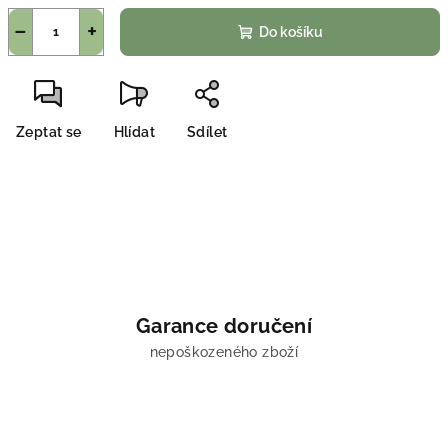
−
+
Do košíku
Zeptat se
Hlídat
Sdílet
Garance doručení
nepoškozeného zboží