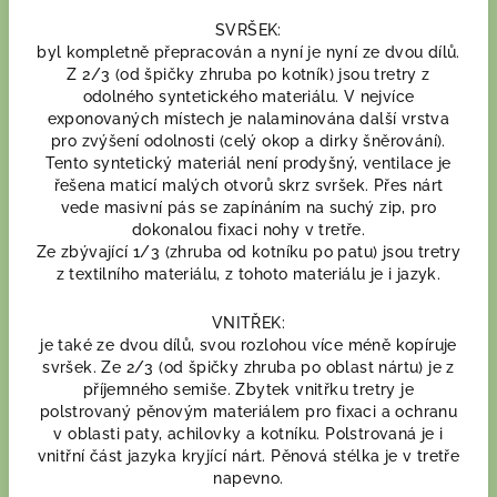
SVRŠEK:
byl kompletně přepracován a nyní je nyní ze dvou dílů.
Z 2/3 (od špičky zhruba po kotník) jsou tretry z
odolného syntetického materiálu. V nejvíce
exponovaných místech je nalaminována další vrstva
pro zvýšení odolnosti (celý okop a dirky šněrování).
Tento syntetický materiál není prodyšný, ventilace je
řešena maticí malých otvorů skrz svršek. Přes nárt
vede masivní pás se zapínáním na suchý zip, pro
dokonalou fixaci nohy v tretře.
Ze zbývající 1/3 (zhruba od kotníku po patu) jsou tretry
z textilního materiálu, z tohoto materiálu je i jazyk.
VNITŘEK:
je také ze dvou dílů, svou rozlohou více méně kopíruje
svršek. Ze 2/3 (od špičky zhruba po oblast nártu) je z
příjemného semiše. Zbytek vnitřku tretry je
polstrovaný pěnovým materiálem pro fixaci a ochranu
v oblasti paty, achilovky a kotníku. Polstrovaná je i
vnitřní část jazyka kryjící nárt. Pěnová stélka je v tretře
napevno.