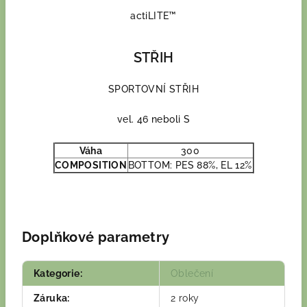
actiLITE™
STŘIH
SPORTOVNÍ STŘIH
vel. 46 neboli S
Váha
300
COMPOSITION
BOTTOM: PES 88%, EL 12%
Doplňkové parametry
Kategorie
:
Oblečení
Záruka
:
2 roky