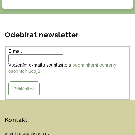
Odebírat newsletter
E-mail
Vložením e-mailu souhlasíte s
podmínkami ochrany
osobních údajů
Přihlásit se
Z
á
p
Kontakt
a
vsvoboda
@
hosana.cz