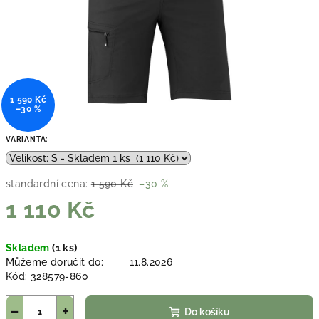
1 590 Kč
–30 %
VARIANTA:
standardní cena:
1 590 Kč
–30 %
1 110 Kč
Měrná
Skladem
(1 ks)
cena:
Můžeme doručit do:
11.8.2026
Kód:
328579-860
−
+
Do košíku