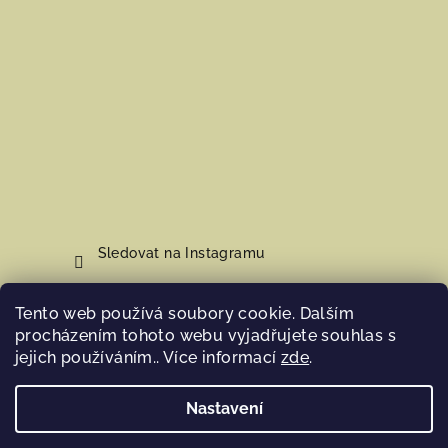
Sledovat na Instagramu
Tento web používá soubory cookie. Dalším
Nákupní košík
procházením tohoto webu vyjadřujete souhlas s
jejich používáním.. Více informací
zde
.
0
ks /
0 Kč
Nastavení