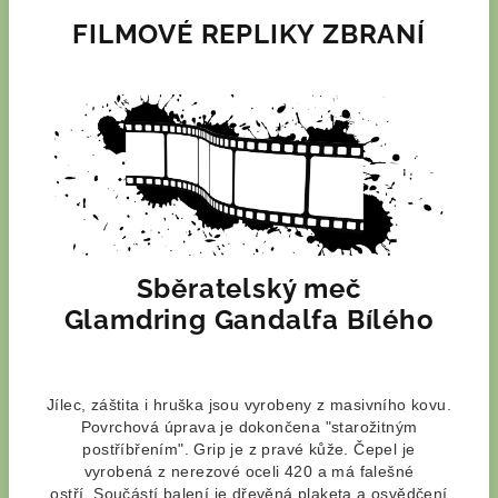
FILMOVÉ REPLIKY ZBRANÍ
Sběratelský meč
Glamdring Gandalfa Bílého
Jílec, záštita i hruška jsou vyrobeny z masivního kovu.
Povrchová úprava je dokončena "starožitným
postříbřením". Grip je z pravé kůže.
Čepel je
vyrobená z nerezové oceli 420 a má falešné
ostří
.
Součástí balení je dřevěná plaketa a o
svědčení