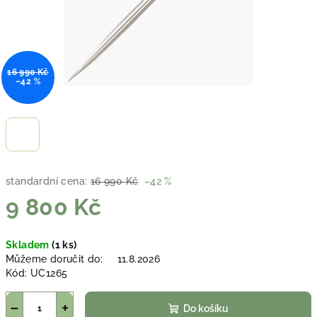
16 990 Kč
–42 %
standardní cena:
16 990 Kč
–42 %
9 800 Kč
Měrná
Skladem
(1 ks)
cena:
Můžeme doručit do:
11.8.2026
Kód:
UC1265
−
+
Do košíku