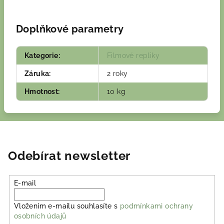
Doplňkové parametry
Kategorie
:
Filmové repliky
Záruka
:
2 roky
Hmotnost
:
10 kg
Odebírat newsletter
E-mail
Vložením e-mailu souhlasíte s
podmínkami ochrany
osobních údajů