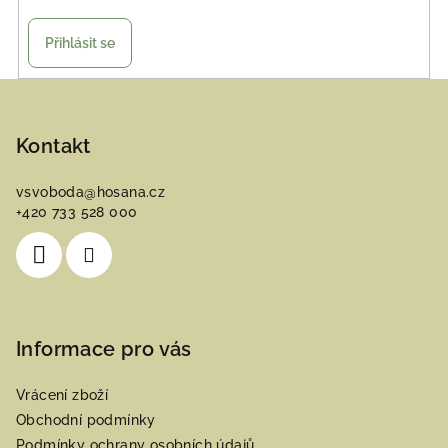
Přihlásit se
Z
á
p
Kontakt
a
vsvoboda
@
hosana.cz
t
+420 733 528 000
í
Informace pro vás
Vrácení zboží
Obchodní podmínky
Podmínky ochrany osobních údajů