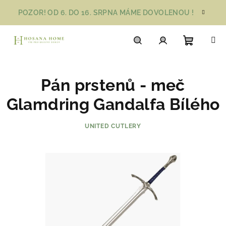
Přejít
POZOR! OD 6. DO 16. SRPNA MÁME DOVOLENOU !
na
obsah
Nákupn
Hledat
Přihlášení
Pán prstenů - meč
košík
Glamdring Gandalfa Bílého
UNITED CUTLERY